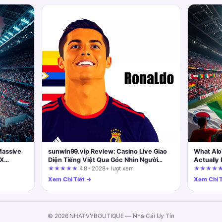
Massive
sunwin99.vip Review: Casino Live Giao
What Alo
UX
Diện Tiếng Việt Qua Góc Nhìn Người
Actually
Dùng Lâu Năm
Require
★★★★★
4.8 · 2028+ lượt xem
★★★★
Xem Chi Tiết →
Xem Chi T
© 2026 NHATVYBOUTIQUE — Nhà Cái Uy Tín