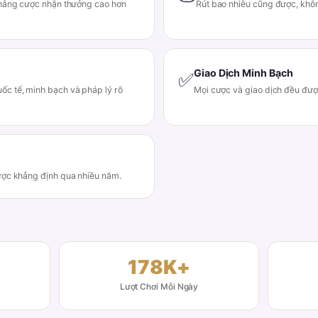
 thắng cược nhận thưởng cao hơn
Rút bao nhiêu cũng được, không
Giao Dịch Minh Bạch
✅
ốc tế, minh bạch và pháp lý rõ
Mọi cược và giao dịch đều đượ
ược khẳng định qua nhiều năm.
178K+
Lượt Chơi Mỗi Ngày