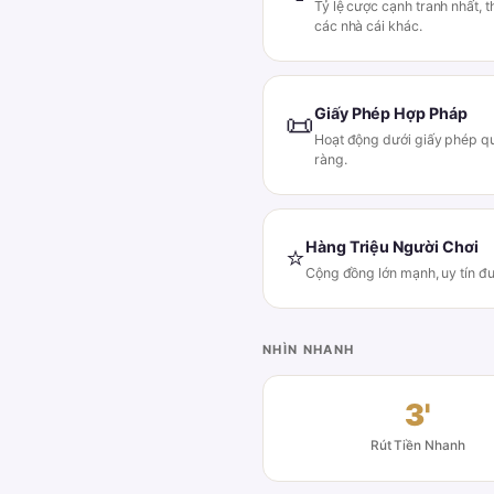
Tỷ lệ cược cạnh tranh nhất,
các nhà cái khác.
Giấy Phép Hợp Pháp
📜
Hoạt động dưới giấy phép qu
ràng.
Hàng Triệu Người Chơi
⭐
Cộng đồng lớn mạnh, uy tín đ
NHÌN NHANH
3'
Rút Tiền Nhanh