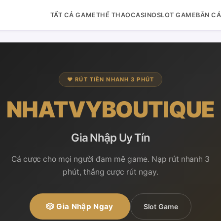
TẤT CẢ GAME
THỂ THAO
CASINO
SLOT GAME
BẮN C
♥ RÚT TIỀN NHANH 3 PHÚT
NHATVYBOUTIQUE
Gia Nhập Uy Tín
Cá cược cho mọi người đam mê game. Nạp rút nhanh 3
phút, thắng cược rút ngay.
🎲 Gia Nhập Ngay
Slot Game