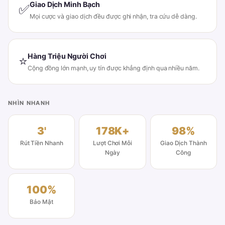
Giao Dịch Minh Bạch
✅
Mọi cược và giao dịch đều được ghi nhận, tra cứu dễ dàng.
Hàng Triệu Người Chơi
⭐
Cộng đồng lớn mạnh, uy tín được khẳng định qua nhiều năm.
NHÌN NHANH
3'
178K+
98%
Rút Tiền Nhanh
Lượt Chơi Mỗi
Giao Dịch Thành
Ngày
Công
100%
Bảo Mật