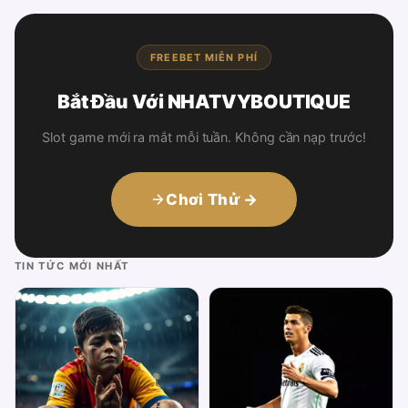
FREEBET MIỄN PHÍ
Bắt Đầu Với NHATVYBOUTIQUE
Slot game mới ra mắt mỗi tuần. Không cần nạp trước!
Chơi Thử →
TIN TỨC MỚI NHẤT