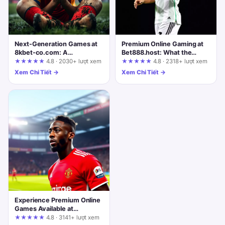
Next-Generation Games at
Premium Online Gaming at
8kbet-co.com: A
Bet888.host: What the
Touchpoint-by-Touchpoint
Experience Really Requires
★★★★★
4.8 · 2030+ lượt xem
★★★★★
4.8 · 2318+ lượt xem
Experience Review
Xem Chi Tiết →
Xem Chi Tiết →
Experience Premium Online
Games Available at
123b.furniture: A
★★★★★
4.8 · 3141+ lượt xem