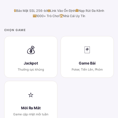
🔒
Bảo Mật SSL 256-bit
🌐
Link Vào Ổn Định
🏦
Nạp Rút Đa Kênh
🎰
1000+ Trò Chơi
🏆
Nhà Cái Uy Tín
CHỌN GAME
💰
🃏
Jackpot
Game Bài
Thưởng cực khủng
Poker, Tiến Lên, Phỏm
⭐
Mới Ra Mắt
Game cập nhật mỗi tuần