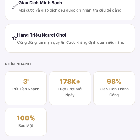
Giao Dịch Minh Bạch
✅
Mọi cược và giao dịch đều được ghi nhận, tra cứu dễ dàng.
Hàng Triệu Người Chơi
⭐
Cộng đồng lớn mạnh, uy tín được khẳng định qua nhiều năm.
NHÌN NHANH
3'
178K+
98%
Rút Tiền Nhanh
Lượt Chơi Mỗi
Giao Dịch Thành
Ngày
Công
100%
Bảo Mật