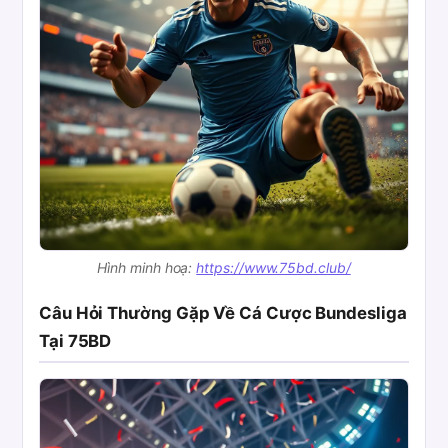
Hình minh hoạ:
https://www.75bd.club/
Câu Hỏi Thường Gặp Về Cá Cược Bundesliga
Tại 75BD