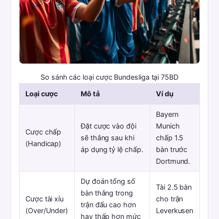
So sánh các loại cược Bundesliga tại 75BD
Loại cược
Mô tả
Ví dụ
Bayern
Đặt cược vào đội
Munich
Cược chấp
sẽ thắng sau khi
chấp 1.5
(Handicap)
áp dụng tỷ lệ chấp.
bàn trước
Dortmund.
Dự đoán tổng số
Tài 2.5 bàn
bàn thắng trong
Cược tài xỉu
cho trận
trận đấu cao hơn
(Over/Under)
Leverkusen
hay thấp hơn mức