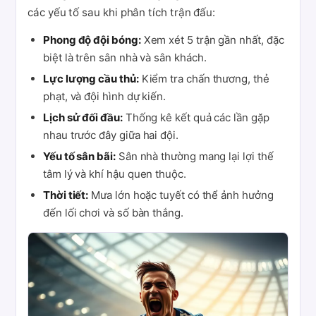
các yếu tố sau khi phân tích trận đấu:
Phong độ đội bóng:
Xem xét 5 trận gần nhất, đặc
biệt là trên sân nhà và sân khách.
Lực lượng cầu thủ:
Kiểm tra chấn thương, thẻ
phạt, và đội hình dự kiến.
Lịch sử đối đầu:
Thống kê kết quả các lần gặp
nhau trước đây giữa hai đội.
Yếu tố sân bãi:
Sân nhà thường mang lại lợi thế
tâm lý và khí hậu quen thuộc.
Thời tiết:
Mưa lớn hoặc tuyết có thể ảnh hưởng
đến lối chơi và số bàn thắng.