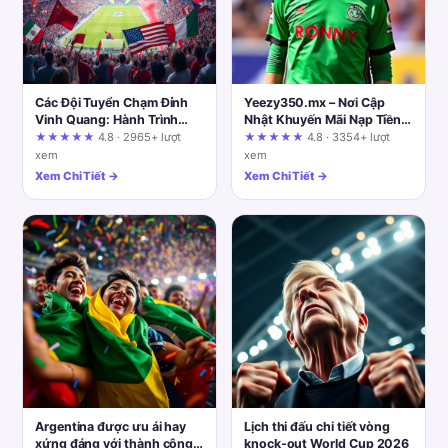
Các Đội Tuyển Chạm Đỉnh
Yeezy350.mx – Nơi Cập
Vinh Quang: Hành Trình
Nhật Khuyến Mãi Nạp Tiền
Vượt Qua Giới Hạn
Go88 X2
★★★★★
4.8 · 2965+ lượt
★★★★★
4.8 · 3354+ lượt
xem
xem
Xem Chi Tiết →
Xem Chi Tiết →
Argentina được ưu ái hay
Lịch thi đấu chi tiết vòng
xứng đáng với thành công?
knock-out World Cup 2026