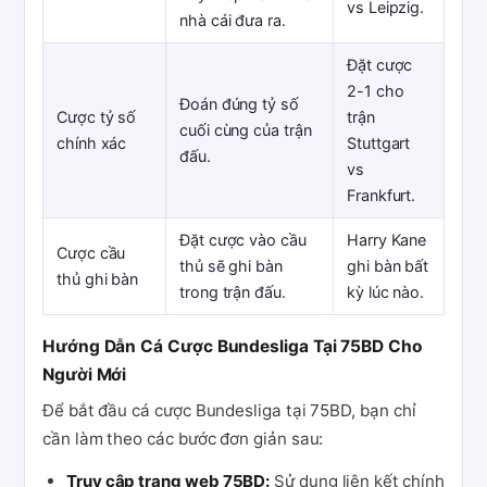
vs Leipzig.
nhà cái đưa ra.
Đặt cược
2-1 cho
Đoán đúng tỷ số
Cược tỷ số
trận
cuối cùng của trận
chính xác
Stuttgart
đấu.
vs
Frankfurt.
Đặt cược vào cầu
Harry Kane
Cược cầu
thủ sẽ ghi bàn
ghi bàn bất
thủ ghi bàn
trong trận đấu.
kỳ lúc nào.
Hướng Dẫn Cá Cược Bundesliga Tại 75BD Cho
Người Mới
Để bắt đầu cá cược Bundesliga tại 75BD, bạn chỉ
cần làm theo các bước đơn giản sau:
Truy cập trang web 75BD:
Sử dụng liên kết chính