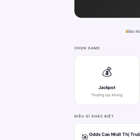
🔒
Bảo Mậ
CHỌN GAME
💰
Jackpot
Thưởng cực khủng
ĐIỀU GÌ KHÁC BIỆT
Odds Cao Nhất Thị Trư
🎯