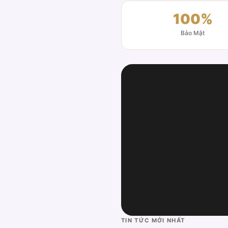
100%
Bảo Mật
TIN TỨC MỚI NHẤT