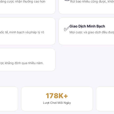
 thắng cược nhận thưởng cao hơn
Rút bao nhiêu cũng được, không
Giao Dịch Minh Bạch
✅
ốc tế, minh bạch và pháp lý rõ
Mọi cược và giao dịch đều đượ
ược khẳng định qua nhiều năm.
178K+
Lượt Chơi Mỗi Ngày