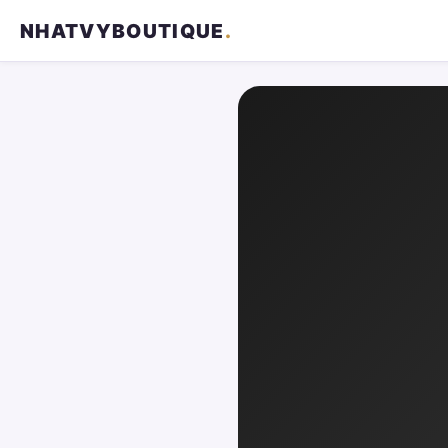
NHATVYBOUTIQUE
.