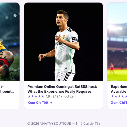
t-
Premium Online Gaming at Bet888.host:
Experien
hpoint
What the Experience Really Requires
Available
Touchpoi
★★★★★
4.8 · 2494+ lượt xem
★★★★
Xem Chi Tiết →
Xem Chi T
© 2026 NHATVYBOUTIQUE — Nhà Cái Uy Tín