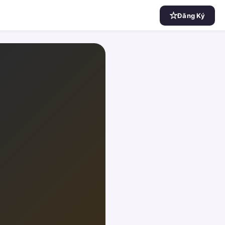
Đăng Ký
Á