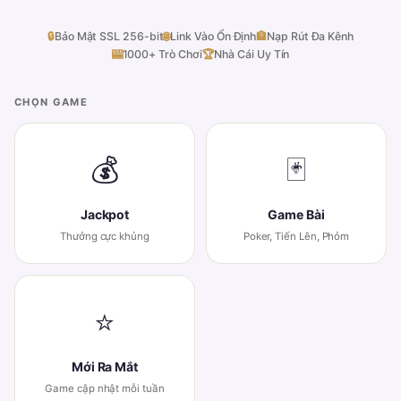
🔒
Bảo Mật SSL 256-bit
🌐
Link Vào Ổn Định
🏦
Nạp Rút Đa Kênh
🎰
1000+ Trò Chơi
🏆
Nhà Cái Uy Tín
CHỌN GAME
💰
🃏
Jackpot
Game Bài
Thưởng cực khủng
Poker, Tiến Lên, Phỏm
⭐
Mới Ra Mắt
Game cập nhật mỗi tuần