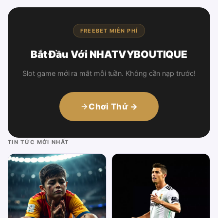
FREEBET MIỄN PHÍ
Bắt Đầu Với NHATVYBOUTIQUE
Slot game mới ra mắt mỗi tuần. Không cần nạp trước!
Chơi Thử →
TIN TỨC MỚI NHẤT