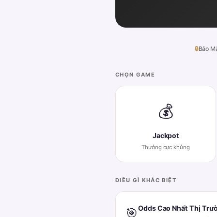
🔒
Bảo Mậ
CHỌN GAME
💰
Jackpot
Thưởng cực khủng
ĐIỀU GÌ KHÁC BIỆT
Odds Cao Nhất Thị Trư
🎯