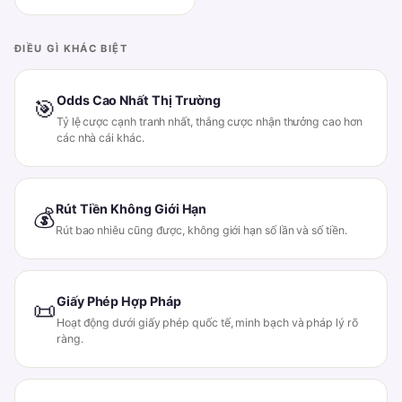
ĐIỀU GÌ KHÁC BIỆT
Odds Cao Nhất Thị Trường
🎯
Tỷ lệ cược cạnh tranh nhất, thắng cược nhận thưởng cao hơn
các nhà cái khác.
Rút Tiền Không Giới Hạn
💰
Rút bao nhiêu cũng được, không giới hạn số lần và số tiền.
Giấy Phép Hợp Pháp
📜
Hoạt động dưới giấy phép quốc tế, minh bạch và pháp lý rõ
ràng.