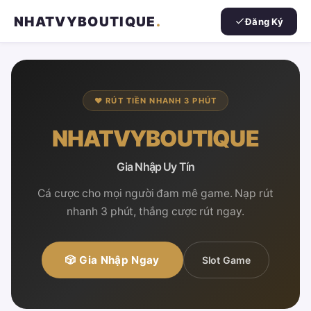
NHATVYBOUTIQUE
.
Đăng Ký
♥ RÚT TIỀN NHANH 3 PHÚT
NHATVYBOUTIQUE
Gia Nhập Uy Tín
Cá cược cho mọi người đam mê game. Nạp rút
nhanh 3 phút, thắng cược rút ngay.
🎲 Gia Nhập Ngay
Slot Game