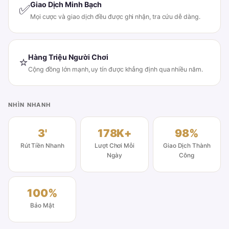
Giao Dịch Minh Bạch
✅
Mọi cược và giao dịch đều được ghi nhận, tra cứu dễ dàng.
Hàng Triệu Người Chơi
⭐
Cộng đồng lớn mạnh, uy tín được khẳng định qua nhiều năm.
NHÌN NHANH
3'
178K+
98%
Rút Tiền Nhanh
Lượt Chơi Mỗi
Giao Dịch Thành
Ngày
Công
100%
Bảo Mật