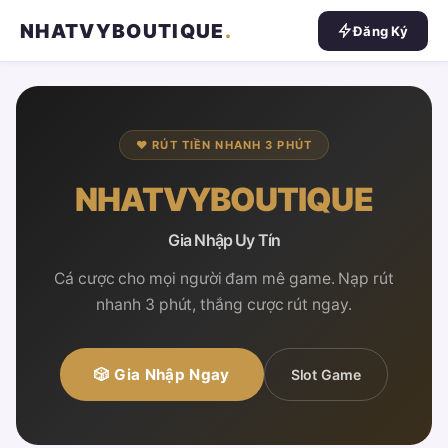
NHATVYBOUTIQUE
.
Đăng Ký
♥ RÚT TIỀN NHANH 3 PHÚT
NHATVYBOUTIQUE
Gia Nhập Uy Tín
Cá cược cho mọi người đam mê game. Nạp rút
nhanh 3 phút, thắng cược rút ngay.
🎲 Gia Nhập Ngay
Slot Game