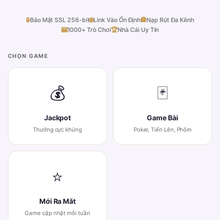
🔒
Bảo Mật SSL 256-bit
🌐
Link Vào Ổn Định
🏦
Nạp Rút Đa Kênh
🎰
1000+ Trò Chơi
🏆
Nhà Cái Uy Tín
CHỌN GAME
💰
🃏
Jackpot
Game Bài
Thưởng cực khủng
Poker, Tiến Lên, Phỏm
⭐
Mới Ra Mắt
Game cập nhật mỗi tuần