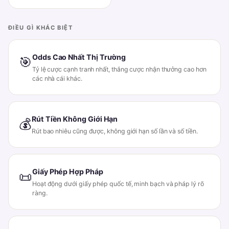
ĐIỀU GÌ KHÁC BIỆT
Odds Cao Nhất Thị Trường
🎯
Tỷ lệ cược cạnh tranh nhất, thắng cược nhận thưởng cao hơn
các nhà cái khác.
Rút Tiền Không Giới Hạn
💰
Rút bao nhiêu cũng được, không giới hạn số lần và số tiền.
Giấy Phép Hợp Pháp
📜
Hoạt động dưới giấy phép quốc tế, minh bạch và pháp lý rõ
ràng.