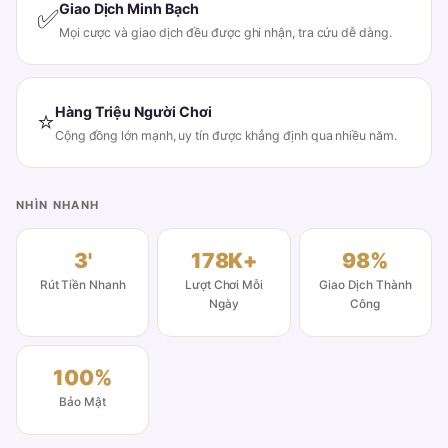
Giao Dịch Minh Bạch
✅
Mọi cược và giao dịch đều được ghi nhận, tra cứu dễ dàng.
Hàng Triệu Người Chơi
⭐
Cộng đồng lớn mạnh, uy tín được khẳng định qua nhiều năm.
NHÌN NHANH
3'
178K+
98%
Rút Tiền Nhanh
Lượt Chơi Mỗi
Giao Dịch Thành
Ngày
Công
100%
Bảo Mật