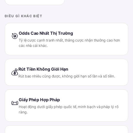
ĐIỀU GÌ KHÁC BIỆT
Odds Cao Nhất Thị Trường
🎯
Tỷ lệ cược cạnh tranh nhất, thắng cược nhận thưởng cao hơn
các nhà cái khác.
Rút Tiền Không Giới Hạn
💰
Rút bao nhiêu cũng được, không giới hạn số lần và số tiền.
Giấy Phép Hợp Pháp
📜
Hoạt động dưới giấy phép quốc tế, minh bạch và pháp lý rõ
ràng.