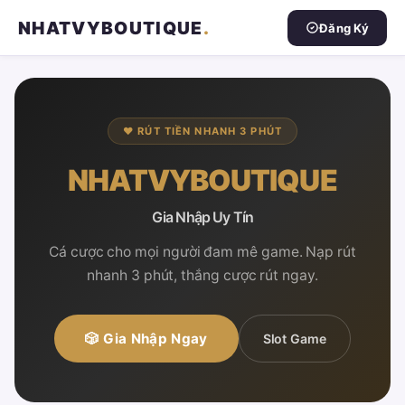
NHATVYBOUTIQUE
.
Đăng Ký
♥ RÚT TIỀN NHANH 3 PHÚT
NHATVYBOUTIQUE
Gia Nhập Uy Tín
Cá cược cho mọi người đam mê game. Nạp rút
nhanh 3 phút, thắng cược rút ngay.
🎲 Gia Nhập Ngay
Slot Game