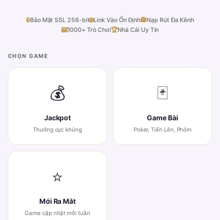
🔒
Bảo Mật SSL 256-bit
🌐
Link Vào Ổn Định
🏦
Nạp Rút Đa Kênh
🎰
1000+ Trò Chơi
🏆
Nhà Cái Uy Tín
CHỌN GAME
💰
🃏
Jackpot
Game Bài
Thưởng cực khủng
Poker, Tiến Lên, Phỏm
⭐
Mới Ra Mắt
Game cập nhật mỗi tuần