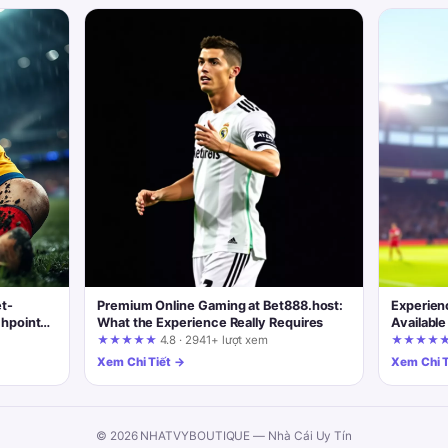
t-
Premium Online Gaming at Bet888.host:
Experien
hpoint
What the Experience Really Requires
Available
Touchpoi
★★★★★
4.8 · 2941+ lượt xem
★★★★
Xem Chi Tiết →
Xem Chi T
© 2026 NHATVYBOUTIQUE — Nhà Cái Uy Tín