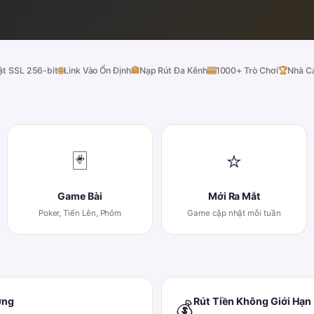
t SSL 256-bit
🌐
Link Vào Ổn Định
🏦
Nạp Rút Đa Kênh
🎰
1000+ Trò Chơi
🏆
Nhà Cá
🃏
⭐
Game Bài
Mới Ra Mắt
Poker, Tiến Lên, Phỏm
Game cập nhật mỗi tuần
ờng
Rút Tiền Không Giới Hạn
💰