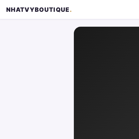
NHATVYBOUTIQUE
.