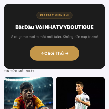
FREEBET MIỄN PHÍ
Bắt Đầu Với NHATVYBOUTIQUE
Slot game mới ra mắt mỗi tuần. Không cần nạp trước!
Chơi Thử →
TIN TỨC MỚI NHẤT