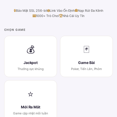
🔒
Bảo Mật SSL 256-bit
🌐
Link Vào Ổn Định
🏦
Nạp Rút Đa Kênh
🎰
1000+ Trò Chơi
🏆
Nhà Cái Uy Tín
CHỌN GAME
💰
🃏
Jackpot
Game Bài
Thưởng cực khủng
Poker, Tiến Lên, Phỏm
⭐
Mới Ra Mắt
Game cập nhật mỗi tuần