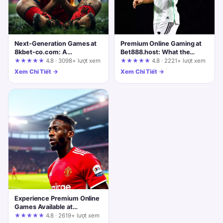
Next-Generation Games at
Premium Online Gaming at
8kbet-co.com: A
Bet888.host: What the
Touchpoint-by-Touchpoint
Experience Really Requires
★★★★★
4.8 · 3098+ lượt xem
★★★★★
4.8 · 2221+ lượt xem
Experience Review
Xem Chi Tiết →
Xem Chi Tiết →
Experience Premium Online
Games Available at
123b.furniture: A
★★★★★
4.8 · 2619+ lượt xem