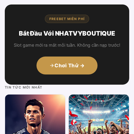
FREEBET MIỄN PHÍ
Bắt Đầu Với NHATVYBOUTIQUE
Slot game mới ra mắt mỗi tuần. Không cần nạp trước!
Chơi Thử →
TIN TỨC MỚI NHẤT