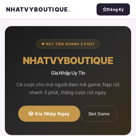
NHATVYBOUTIQUE
.
Đăng Ký
♥ RÚT TIỀN NHANH 3 PHÚT
NHATVYBOUTIQUE
Gia Nhập Uy Tín
Cá cược cho mọi người đam mê game. Nạp rút
nhanh 3 phút, thắng cược rút ngay.
🎲 Gia Nhập Ngay
Slot Game