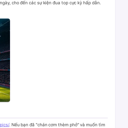
 ngày, cho đến các sự kiện đua top cực kỳ hấp dẫn.
pics/
. Nếu bạn đã "chán cơm thèm phở" và muốn tìm