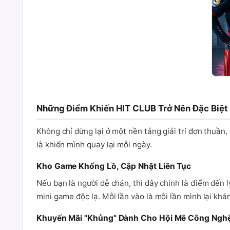
Những Điểm Khiến HIT CLUB Trở Nên Đặc Biệt
Không chỉ dừng lại ở một nền tảng giải trí đơn thuần,
là khiến mình quay lại mỗi ngày.
Kho Game Khổng Lồ, Cập Nhật Liên Tục
Nếu bạn là người dễ chán, thì đây chính là điểm đến
mini game độc lạ. Mỗi lần vào là mỗi lần mình lại k
Khuyến Mãi "Khủng" Dành Cho Hội Mê Công Ngh