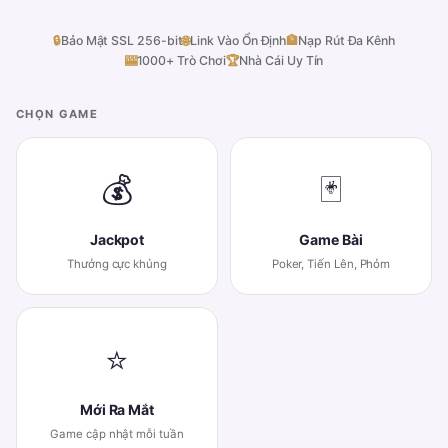
🔒
Bảo Mật SSL 256-bit
🌐
Link Vào Ổn Định
🏦
Nạp Rút Đa Kênh
🎰
1000+ Trò Chơi
🏆
Nhà Cái Uy Tín
CHỌN GAME
💰
🃏
Jackpot
Game Bài
Thưởng cực khủng
Poker, Tiến Lên, Phỏm
⭐
Mới Ra Mắt
Game cập nhật mỗi tuần