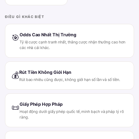
ĐIỀU GÌ KHÁC BIỆT
Odds Cao Nhất Thị Trường
🎯
Tỷ lệ cược cạnh tranh nhất, thắng cược nhận thưởng cao hơn
các nhà cái khác.
Rút Tiền Không Giới Hạn
💰
Rút bao nhiêu cũng được, không giới hạn số lần và số tiền.
Giấy Phép Hợp Pháp
📜
Hoạt động dưới giấy phép quốc tế, minh bạch và pháp lý rõ
ràng.