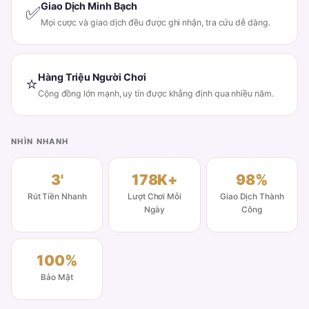
Giao Dịch Minh Bạch
✅
Mọi cược và giao dịch đều được ghi nhận, tra cứu dễ dàng.
Hàng Triệu Người Chơi
⭐
Cộng đồng lớn mạnh, uy tín được khẳng định qua nhiều năm.
NHÌN NHANH
3'
178K+
98%
Rút Tiền Nhanh
Lượt Chơi Mỗi
Giao Dịch Thành
Ngày
Công
100%
Bảo Mật