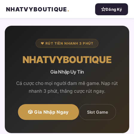
NHATVYBOUTIQUE
.
Đăng Ký
♥ RÚT TIỀN NHANH 3 PHÚT
NHATVYBOUTIQUE
Gia Nhập Uy Tín
Cá cược cho mọi người đam mê game. Nạp rút
nhanh 3 phút, thắng cược rút ngay.
🎲 Gia Nhập Ngay
Slot Game