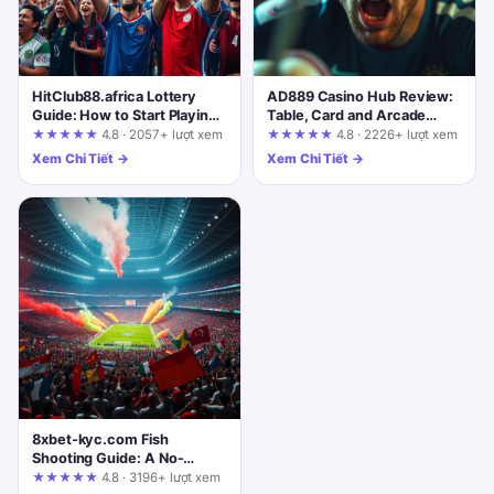
HitClub88.africa Lottery
AD889 Casino Hub Review:
Guide: How to Start Playing
Table, Card and Arcade
Popular Draw Games Online
Games Through a UX Lens
★★★★★
4.8 · 2057+ lượt xem
★★★★★
4.8 · 2226+ lượt xem
— Who It Fits and Who It
Xem Chi Tiết →
Xem Chi Tiết →
Doesn't
8xbet-kyc.com Fish
Shooting Guide: A No-
Nonsense Start for Arcade
★★★★★
4.8 · 3196+ lượt xem