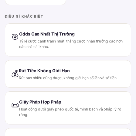
ĐIỀU GÌ KHÁC BIỆT
Odds Cao Nhất Thị Trường
🎯
Tỷ lệ cược cạnh tranh nhất, thắng cược nhận thưởng cao hơn
các nhà cái khác.
Rút Tiền Không Giới Hạn
💰
Rút bao nhiêu cũng được, không giới hạn số lần và số tiền.
Giấy Phép Hợp Pháp
📜
Hoạt động dưới giấy phép quốc tế, minh bạch và pháp lý rõ
ràng.