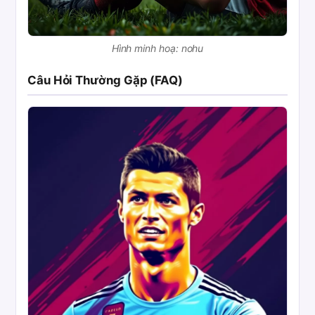
Hình minh hoạ: nohu
Câu Hỏi Thường Gặp (FAQ)