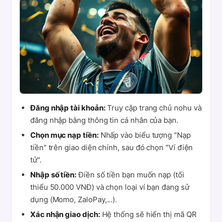
Đăng nhập tài khoản:
Truy cập trang chủ nohu và
đăng nhập bằng thông tin cá nhân của bạn.
Chọn mục nạp tiền:
Nhấp vào biểu tượng "Nạp
tiền" trên giao diện chính, sau đó chọn "Ví điện
tử".
Nhập số tiền:
Điền số tiền bạn muốn nạp (tối
thiểu 50.000 VNĐ) và chọn loại ví bạn đang sử
dụng (Momo, ZaloPay,...).
Xác nhận giao dịch:
Hệ thống sẽ hiển thị mã QR