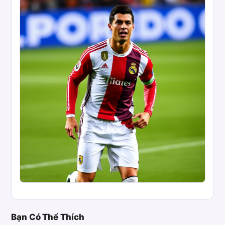
Bạn Có Thể Thích