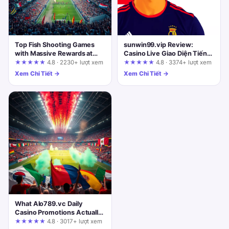
Top Fish Shooting Games
sunwin99.vip Review:
with Massive Rewards at
Casino Live Giao Diện Tiếng
88vv2026.com: A UX
Việt Qua Góc Nhìn Người
★★★★★
4.8 · 2230+ lượt xem
★★★★★
4.8 · 3374+ lượt xem
Expert's Verification Guide
Dùng Lâu Năm
Xem Chi Tiết →
Xem Chi Tiết →
What Alo789.vc Daily
Casino Promotions Actually
Pay You After Wagering
★★★★★
4.8 · 3017+ lượt xem