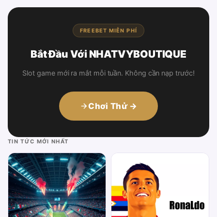
FREEBET MIỄN PHÍ
Bắt Đầu Với NHATVYBOUTIQUE
Slot game mới ra mắt mỗi tuần. Không cần nạp trước!
Chơi Thử →
TIN TỨC MỚI NHẤT