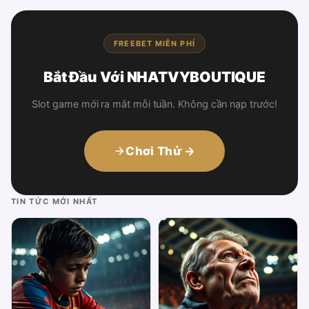
FREEBET MIỄN PHÍ
Bắt Đầu Với NHATVYBOUTIQUE
Slot game mới ra mắt mỗi tuần. Không cần nạp trước!
Chơi Thử →
TIN TỨC MỚI NHẤT