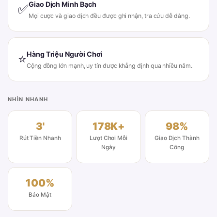
Giao Dịch Minh Bạch
✅
Mọi cược và giao dịch đều được ghi nhận, tra cứu dễ dàng.
Hàng Triệu Người Chơi
⭐
Cộng đồng lớn mạnh, uy tín được khẳng định qua nhiều năm.
NHÌN NHANH
3'
178K+
98%
Rút Tiền Nhanh
Lượt Chơi Mỗi
Giao Dịch Thành
Ngày
Công
100%
Bảo Mật