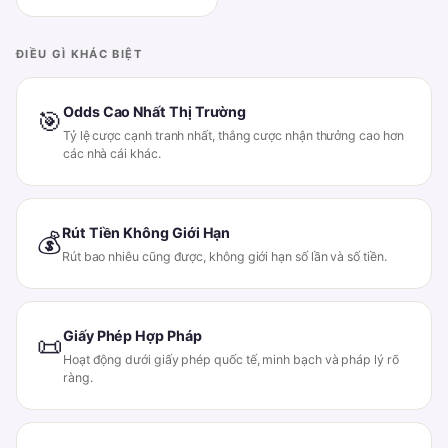
ĐIỀU GÌ KHÁC BIỆT
Odds Cao Nhất Thị Trường
🎯
Tỷ lệ cược cạnh tranh nhất, thắng cược nhận thưởng cao hơn
các nhà cái khác.
Rút Tiền Không Giới Hạn
💰
Rút bao nhiêu cũng được, không giới hạn số lần và số tiền.
Giấy Phép Hợp Pháp
📜
Hoạt động dưới giấy phép quốc tế, minh bạch và pháp lý rõ
ràng.