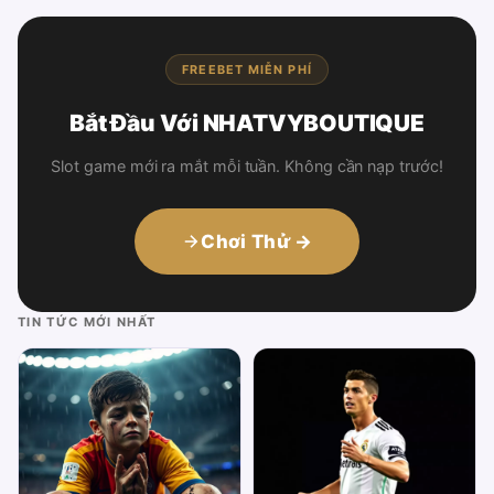
FREEBET MIỄN PHÍ
Bắt Đầu Với NHATVYBOUTIQUE
Slot game mới ra mắt mỗi tuần. Không cần nạp trước!
Chơi Thử →
TIN TỨC MỚI NHẤT