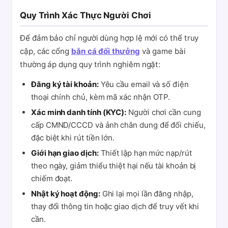
Quy Trình Xác Thực Người Chơi
Để đảm bảo chỉ người dùng hợp lệ mới có thể truy
cập, các cổng
bắn cá đổi thưởng
và game bài
thường áp dụng quy trình nghiêm ngặt:
Đăng ký tài khoản:
Yêu cầu email và số điện
thoại chính chủ, kèm mã xác nhận OTP.
Xác minh danh tính (KYC):
Người chơi cần cung
cấp CMND/CCCD và ảnh chân dung để đối chiếu,
đặc biệt khi rút tiền lớn.
Giới hạn giao dịch:
Thiết lập hạn mức nạp/rút
theo ngày, giảm thiểu thiệt hại nếu tài khoản bị
chiếm đoạt.
Nhật ký hoạt động:
Ghi lại mọi lần đăng nhập,
thay đổi thông tin hoặc giao dịch để truy vết khi
cần.