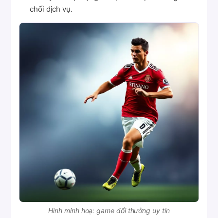
chối dịch vụ.
Hình minh hoạ: game đổi thưởng uy tín