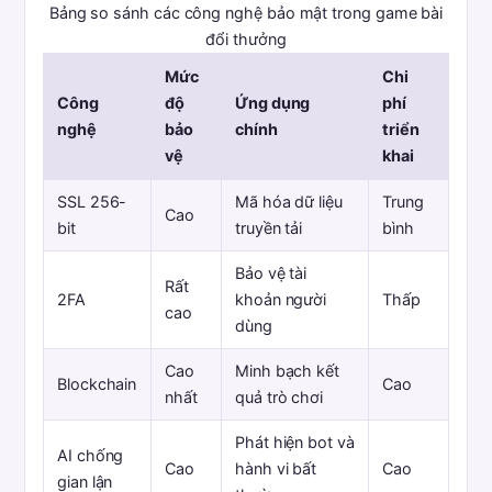
Bảng so sánh các công nghệ bảo mật trong game bài
đổi thưởng
Mức
Chi
Công
độ
Ứng dụng
phí
nghệ
bảo
chính
triển
vệ
khai
SSL 256-
Mã hóa dữ liệu
Trung
Cao
bit
truyền tải
bình
Bảo vệ tài
Rất
2FA
khoản người
Thấp
cao
dùng
Cao
Minh bạch kết
Blockchain
Cao
nhất
quả trò chơi
Phát hiện bot và
AI chống
Cao
hành vi bất
Cao
gian lận