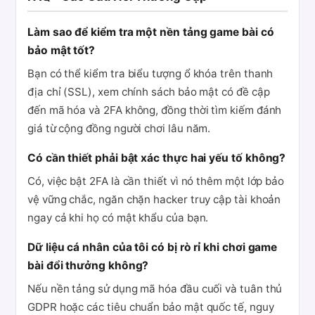
Làm sao để kiểm tra một nền tảng game bài có
bảo mật tốt?
Bạn có thể kiểm tra biểu tượng ổ khóa trên thanh
địa chỉ (SSL), xem chính sách bảo mật có đề cập
đến mã hóa và 2FA không, đồng thời tìm kiếm đánh
giá từ cộng đồng người chơi lâu năm.
Có cần thiết phải bật xác thực hai yếu tố không?
Có, việc bật 2FA là cần thiết vì nó thêm một lớp bảo
vệ vững chắc, ngăn chặn hacker truy cập tài khoản
ngay cả khi họ có mật khẩu của bạn.
Dữ liệu cá nhân của tôi có bị rò rỉ khi chơi game
bài đổi thưởng không?
Nếu nền tảng sử dụng mã hóa đầu cuối và tuân thủ
GDPR hoặc các tiêu chuẩn bảo mật quốc tế, nguy