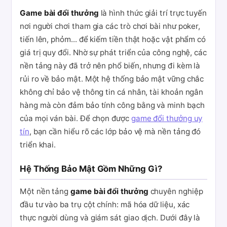
Game bài đổi thưởng
là hình thức giải trí trực tuyến
nơi người chơi tham gia các trò chơi bài như poker,
tiến lên, phỏm... để kiếm tiền thật hoặc vật phẩm có
giá trị quy đổi. Nhờ sự phát triển của công nghệ, các
nền tảng này đã trở nên phổ biến, nhưng đi kèm là
rủi ro về bảo mật. Một hệ thống bảo mật vững chắc
không chỉ bảo vệ thông tin cá nhân, tài khoản ngân
hàng mà còn đảm bảo tính công bằng và minh bạch
của mọi ván bài. Để chọn được
game đổi thưởng uy
tín
, bạn cần hiểu rõ các lớp bảo vệ mà nền tảng đó
triển khai.
Hệ Thống Bảo Mật Gồm Những Gì?
Một nền tảng
game bài đổi thưởng
chuyên nghiệp
đầu tư vào ba trụ cột chính: mã hóa dữ liệu, xác
thực người dùng và giám sát giao dịch. Dưới đây là