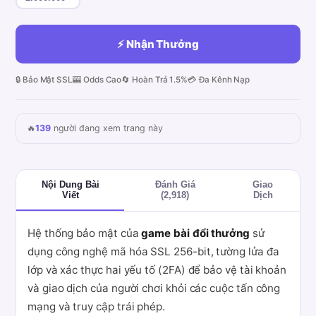
⚡ Nhận Thưởng
🔒 Bảo Mật SSL
🎰 Odds Cao
🔄 Hoàn Trả 1.5%
💳 Đa Kênh Nạp
🔥
139
người đang xem trang này
Nội Dung Bài
Đánh Giá
Giao
Viết
(2,918)
Dịch
Hệ thống bảo mật của
game bài đổi thưởng
sử
dụng công nghệ mã hóa SSL 256-bit, tường lửa đa
lớp và xác thực hai yếu tố (2FA) để bảo vệ tài khoản
và giao dịch của người chơi khỏi các cuộc tấn công
mạng và truy cập trái phép.