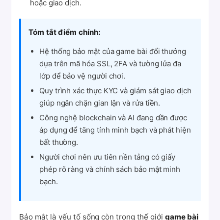
hoặc giao dịch.
Tóm tắt điểm chính:
Hệ thống bảo mật của game bài đổi thưởng
dựa trên mã hóa SSL, 2FA và tường lửa đa
lớp để bảo vệ người chơi.
Quy trình xác thực KYC và giám sát giao dịch
giúp ngăn chặn gian lận và rửa tiền.
Công nghệ blockchain và AI đang dần được
áp dụng để tăng tính minh bạch và phát hiện
bất thường.
Người chơi nên ưu tiên nền tảng có giấy
phép rõ ràng và chính sách bảo mật minh
bạch.
Bảo mật là yếu tố sống còn trong thế giới
game bài