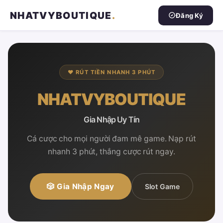
NHATVYBOUTIQUE
.
Đăng Ký
♥ RÚT TIỀN NHANH 3 PHÚT
NHATVYBOUTIQUE
Gia Nhập Uy Tín
Cá cược cho mọi người đam mê game. Nạp rút
nhanh 3 phút, thắng cược rút ngay.
🎲 Gia Nhập Ngay
Slot Game