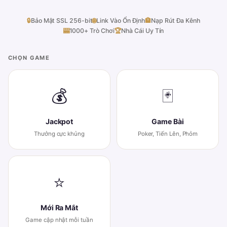
🔒
Bảo Mật SSL 256-bit
🌐
Link Vào Ổn Định
🏦
Nạp Rút Đa Kênh
🎰
1000+ Trò Chơi
🏆
Nhà Cái Uy Tín
CHỌN GAME
💰
🃏
Jackpot
Game Bài
Thưởng cực khủng
Poker, Tiến Lên, Phỏm
⭐
Mới Ra Mắt
Game cập nhật mỗi tuần