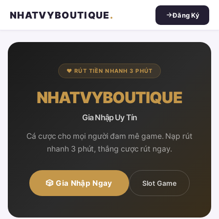
NHATVYBOUTIQUE
.
Đăng Ký
♥ RÚT TIỀN NHANH 3 PHÚT
NHATVYBOUTIQUE
Gia Nhập Uy Tín
Cá cược cho mọi người đam mê game. Nạp rút
nhanh 3 phút, thắng cược rút ngay.
🎲 Gia Nhập Ngay
Slot Game