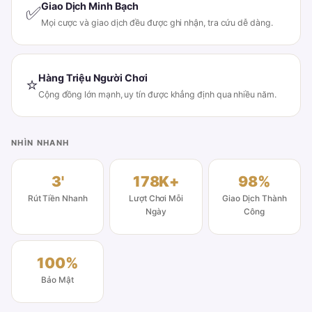
Giao Dịch Minh Bạch
✅
Mọi cược và giao dịch đều được ghi nhận, tra cứu dễ dàng.
Hàng Triệu Người Chơi
⭐
Cộng đồng lớn mạnh, uy tín được khẳng định qua nhiều năm.
NHÌN NHANH
3'
178K+
98%
Rút Tiền Nhanh
Lượt Chơi Mỗi
Giao Dịch Thành
Ngày
Công
100%
Bảo Mật