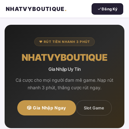
NHATVYBOUTIQUE
.
Đăng Ký
♥ RÚT TIỀN NHANH 3 PHÚT
NHATVYBOUTIQUE
Gia Nhập Uy Tín
Cá cược cho mọi người đam mê game. Nạp rút
nhanh 3 phút, thắng cược rút ngay.
🎲 Gia Nhập Ngay
Slot Game