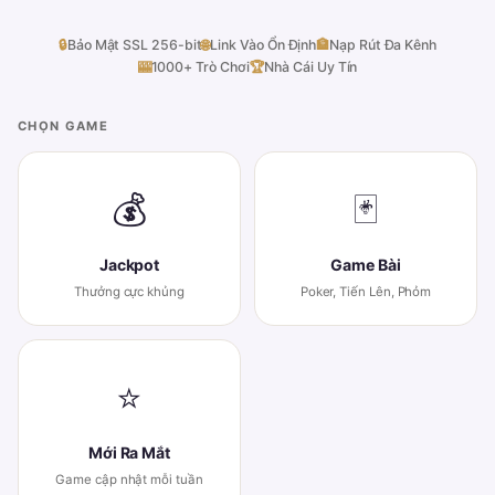
🔒
Bảo Mật SSL 256-bit
🌐
Link Vào Ổn Định
🏦
Nạp Rút Đa Kênh
🎰
1000+ Trò Chơi
🏆
Nhà Cái Uy Tín
CHỌN GAME
💰
🃏
Jackpot
Game Bài
Thưởng cực khủng
Poker, Tiến Lên, Phỏm
⭐
Mới Ra Mắt
Game cập nhật mỗi tuần