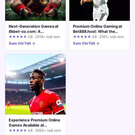
Next-Generation Games at
Premium Online Gaming at
8kbet-co.com: A
Bet888.host: What the
Touchpoint-by-Touchpoint
Experience Really Requires
★★★★★
4.8 · 2018+ lượt xem
★★★★★
4.8 · 3181+ lượt xem
Experience Review
Xem Chi Tiết →
Xem Chi Tiết →
Experience Premium Online
Games Available at
123b.furniture: A
★★★★★
4.8 · 3069+ lượt xem