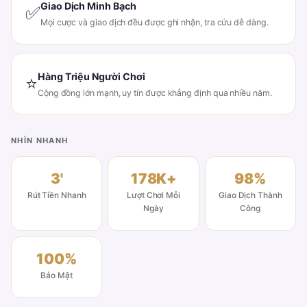
Giao Dịch Minh Bạch
✅
Mọi cược và giao dịch đều được ghi nhận, tra cứu dễ dàng.
Hàng Triệu Người Chơi
⭐
Cộng đồng lớn mạnh, uy tín được khẳng định qua nhiều năm.
NHÌN NHANH
3'
178K+
98%
Rút Tiền Nhanh
Lượt Chơi Mỗi
Giao Dịch Thành
Ngày
Công
100%
Bảo Mật