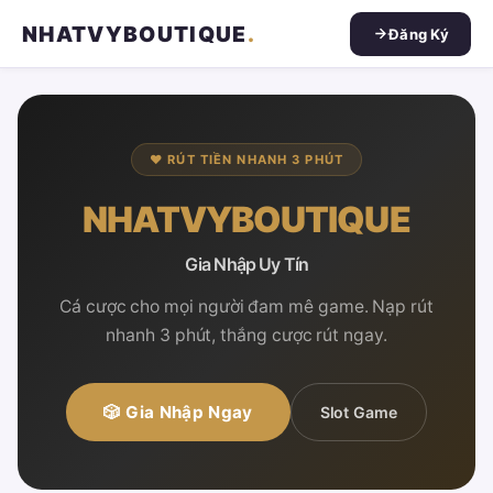
NHATVYBOUTIQUE
.
Đăng Ký
♥ RÚT TIỀN NHANH 3 PHÚT
NHATVYBOUTIQUE
Gia Nhập Uy Tín
Cá cược cho mọi người đam mê game. Nạp rút
nhanh 3 phút, thắng cược rút ngay.
🎲 Gia Nhập Ngay
Slot Game