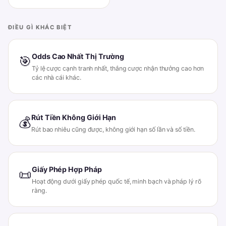
ĐIỀU GÌ KHÁC BIỆT
Odds Cao Nhất Thị Trường
🎯
Tỷ lệ cược cạnh tranh nhất, thắng cược nhận thưởng cao hơn
các nhà cái khác.
Rút Tiền Không Giới Hạn
💰
Rút bao nhiêu cũng được, không giới hạn số lần và số tiền.
Giấy Phép Hợp Pháp
📜
Hoạt động dưới giấy phép quốc tế, minh bạch và pháp lý rõ
ràng.