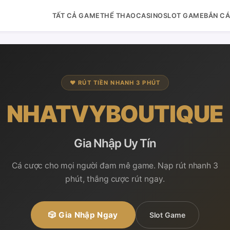
TẤT CẢ GAME
THỂ THAO
CASINO
SLOT GAME
BẮN C
♥ RÚT TIỀN NHANH 3 PHÚT
NHATVYBOUTIQUE
Gia Nhập Uy Tín
Cá cược cho mọi người đam mê game. Nạp rút nhanh 3
phút, thắng cược rút ngay.
🎲 Gia Nhập Ngay
Slot Game