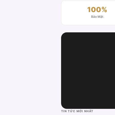
100%
Bảo Mật
TIN TỨC MỚI NHẤT