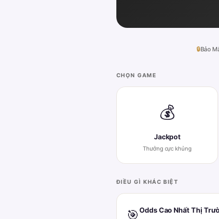
🔒
Bảo Mậ
CHỌN GAME
💰
Jackpot
Thưởng cực khủng
ĐIỀU GÌ KHÁC BIỆT
Odds Cao Nhất Thị Trư
🎯