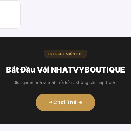
FREEBET MIỄN PHÍ
Bắt Đầu Với NHATVYBOUTIQUE
Slot game mới ra mắt mỗi tuần. Không cần nạp trước!
Chơi Thử →