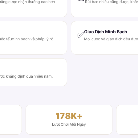
 thắng cược nhận thưởng cao hơn
Rút bao nhiêu cũng được, không
Giao Dịch Minh Bạch
✅
ốc tế, minh bạch và pháp lý rõ
Mọi cược và giao dịch đều đượ
ược khẳng định qua nhiều năm.
178K+
Lượt Chơi Mỗi Ngày