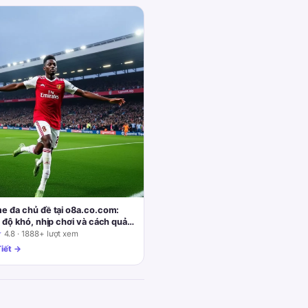
e đa chủ đề tại o8a.co.com:
 độ khó, nhịp chơi và cách quản
★
4.8 · 1888+ lượt xem
iết →