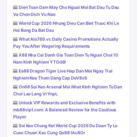
🎰
Dien Toan Dam May Cho Nguoi Moi Bat Dau Tu Dau
Va Chon Dich Vu Nao
🎰
World Cup 2026 Nhung Dieu Can Biet Truoc Khi Le
Hoi Bong Da Bat Dau
🎰
What Alo789.vc Daily Casino Promotions Actually
Pay You After Wagering Requirements
🎰
X88 Nha Cai Danh Gia Toan Dien Tu Nguoi Choi 10
Nam Kinh Nghiem YTGd8I
🎰
Ea88 Dragon Tiger Live Hap Dan Moi Ngay Trai
Nghiem Keo Thom Dang Cap DeV8x6
🎰
On68 Soi Keo Arsenal Moi Nhat Kinh Nghiem Tu Dan
Choi Lao Lang VrYnpL
🎰
Unlock VIP Rewards and Exclusive Benefits with
mb88vip1.com: A Balanced Review for the Cautious
Player
🎰
Soi Keo Chung Ket World Cup 2026 Du Doan Ty Le
Cuoc Chuan Xac Cung Qs88 IAc8Or