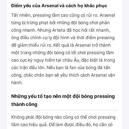
Điểm yếu của Arsenal và cách họ khắc phục
Tất nhiên, pressing tầm cao cũng có rủi ro. Arsenal
từng bị trừng phạt bởi những đội bóng chơi phản
công nhanh. Nhưng Arteta đã học hỏi rất nhanh,
ông điều chỉnh cự ly đội hình và thời điểm pressing
để giảm thiểu rủi ro. Kết quả là Arsenal trở thành
một trong những đội bóng có lối chơi pressing tầm
cao cực kỳ nguy hiểm tại châu Âu, đặc biệt là trong
các trận đấu lớn. Nếu bạn là fan của bóng đá tấn
công, chắc chắn bạn sẽ yêu thích cách Arsenal vận
hành.
Những yếu tố tạo nên một đội bóng pressing
thành công
Không phải đội bóng nào cũng có thể chơi pressing
tầm cao hiệu quả. Để làm được điều đó, họ cần có