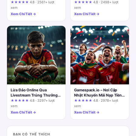
Experience Really Requires
สะดุด – รีวิวประสบการณ์ที่
★★★★★
4.8 · 2561+ lượt
★★★★★
4.8 · 2498+ lượt
fun88.support
xem
xem
Xem Chi Tiết →
Xem Chi Tiết →
Lừa Đảo Online Qua
Gamespack.io – Nơi Cập
Livestream Trúng Thưởng:
Nhật Khuyến Mãi Nạp Tiền
Chiêu Trò Ngày Càng Tinh
Sunwin X2 Mới Nhất
★★★★★
4.8 · 3297+ lượt
★★★★★
4.8 · 2978+ lượt
Vi, Coi Chừng Sập Bẫy!
xem
xem
Xem Chi Tiết →
Xem Chi Tiết →
BẠN CÓ THỂ THÍCH