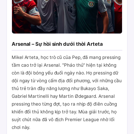
Arsenal – Sự hồi sinh dưới thời Arteta
Mikel Arteta, học trò cũ của Pep, đã mang pressing
tầm cao trở lại Arsenal. "Pháo thủ" hiện tại không
còn là đội bóng yếu đuối ngày nào. Họ pressing dữ
dội ngay từ vòng cấm địa đối phương, với những cầu
thủ trẻ tràn đầy năng lượng như Bukayo Saka,
Gabriel Martinelli hay Martin Ødegaard. Arsenal
pressing theo từng đợt, tạo ra nhịp độ điên cuồng
khiến đối thủ không kịp trở tay. Mùa giải trước, họ
suýt chút nữa đã vô địch Premier League nhờ lối
chơi này.