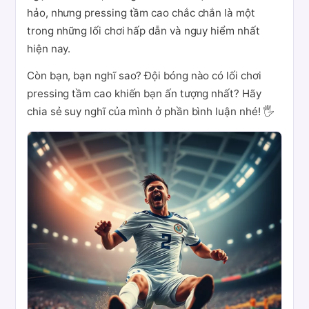
hảo, nhưng pressing tầm cao chắc chắn là một
trong những lối chơi hấp dẫn và nguy hiểm nhất
hiện nay.
Còn bạn, bạn nghĩ sao? Đội bóng nào có lối chơi
pressing tầm cao khiến bạn ấn tượng nhất? Hãy
chia sẻ suy nghĩ của mình ở phần bình luận nhé! 🖐️