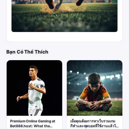
Bạn Có Thể Thích
Premium Online Gaming at
เมื่อคุณต้องการหาเว็บรวมเกม
Bet888.host: What the
กีฬาและฟุตบอลที่ใช้งานแล้วไม่