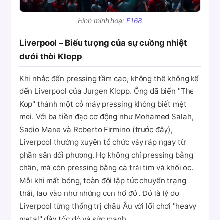
Hình minh hoạ:
F168
Liverpool – Biểu tượng của sự cuồng nhiệt
dưới thời Klopp
Khi nhắc đến pressing tầm cao, không thể không kể
đến Liverpool của Jurgen Klopp. Ông đã biến "The
Kop" thành một cỗ máy pressing không biết mệt
mỏi. Với ba tiền đạo cơ động như Mohamed Salah,
Sadio Mane và Roberto Firmino (trước đây),
Liverpool thường xuyên tổ chức vây ráp ngay từ
phần sân đối phương. Họ không chỉ pressing bằng
chân, mà còn pressing bằng cả trái tim và khối óc.
Mỗi khi mất bóng, toàn đội lập tức chuyển trạng
thái, lao vào như những con hổ đói. Đó là lý do
Liverpool từng thống trị châu Âu với lối chơi "heavy
metal" đầy tốc độ và sức mạnh.