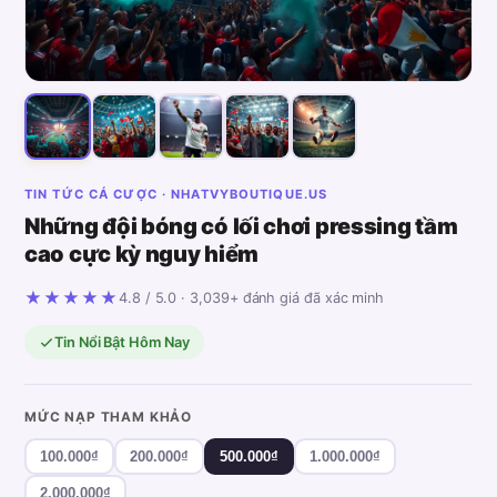
TIN TỨC CÁ CƯỢC · NHATVYBOUTIQUE.US
Những đội bóng có lối chơi pressing tầm
cao cực kỳ nguy hiểm
★★★★★
4.8 / 5.0 · 3,039+ đánh giá đã xác minh
Tin Nổi Bật Hôm Nay
MỨC NẠP THAM KHẢO
100.000₫
200.000₫
500.000₫
1.000.000₫
2.000.000₫