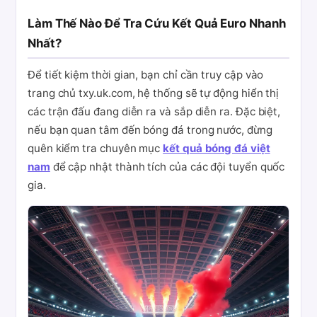
Làm Thế Nào Để Tra Cứu Kết Quả Euro Nhanh
Nhất?
Để tiết kiệm thời gian, bạn chỉ cần truy cập vào
trang chủ txy.uk.com, hệ thống sẽ tự động hiển thị
các trận đấu đang diễn ra và sắp diễn ra. Đặc biệt,
nếu bạn quan tâm đến bóng đá trong nước, đừng
quên kiểm tra chuyên mục
kết quả bóng đá việt
nam
để cập nhật thành tích của các đội tuyển quốc
gia.