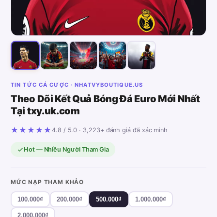
TIN TỨC CÁ CƯỢC · NHATVYBOUTIQUE.US
Theo Dõi Kết Quả Bóng Đá Euro Mới Nhất
Tại txy.uk.com
★★★★★
4.8 / 5.0 · 3,223+ đánh giá đã xác minh
Hot — Nhiều Người Tham Gia
MỨC NẠP THAM KHẢO
100.000₫
200.000₫
500.000₫
1.000.000₫
2.000.000₫