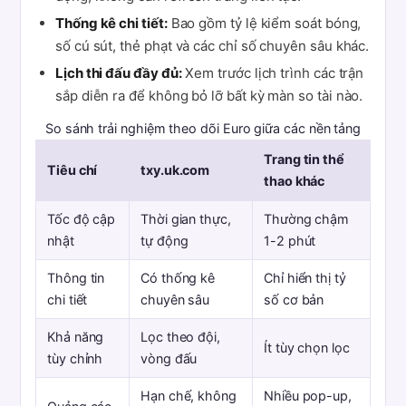
Thống kê chi tiết:
Bao gồm tỷ lệ kiểm soát bóng,
số cú sút, thẻ phạt và các chỉ số chuyên sâu khác.
Lịch thi đấu đầy đủ:
Xem trước lịch trình các trận
sắp diễn ra để không bỏ lỡ bất kỳ màn so tài nào.
So sánh trải nghiệm theo dõi Euro giữa các nền tảng
Trang tin thể
Tiêu chí
txy.uk.com
thao khác
Tốc độ cập
Thời gian thực,
Thường chậm
nhật
tự động
1-2 phút
Thông tin
Có thống kê
Chỉ hiển thị tỷ
chi tiết
chuyên sâu
số cơ bản
Khả năng
Lọc theo đội,
Ít tùy chọn lọc
tùy chỉnh
vòng đấu
Hạn chế, không
Nhiều pop-up,