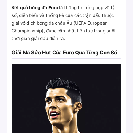
Kết quả bóng đá Euro
là thông tin tổng hợp về tỷ
số, diễn biến và thống kê của các trận đấu thuộc
giải vô địch bóng đá châu Âu (UEFA European
Championship), được cập nhật liên tục trong suốt
thời gian giải đấu diễn ra.
Giải Mã Sức Hút Của Euro Qua Từng Con Số