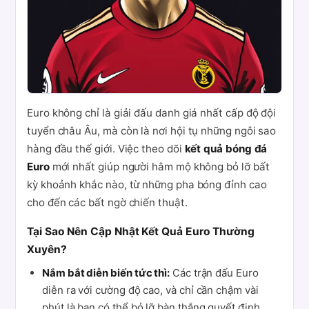
Euro không chỉ là giải đấu danh giá nhất cấp độ đội
tuyển châu Âu, mà còn là nơi hội tụ những ngôi sao
hàng đầu thế giới. Việc theo dõi
kết quả bóng đá
Euro
mới nhất giúp người hâm mộ không bỏ lỡ bất
kỳ khoảnh khắc nào, từ những pha bóng đỉnh cao
cho đến các bất ngờ chiến thuật.
Tại Sao Nên Cập Nhật Kết Quả Euro Thường
Xuyên?
Nắm bắt diễn biến tức thì:
Các trận đấu Euro
diễn ra với cường độ cao, và chỉ cần chậm vài
phút là bạn có thể bỏ lỡ bàn thắng quyết định.