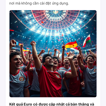
nơi mà không cần cài đặt ứng dụng.
Kết quả Euro có được cập nhật cả bàn thắng và