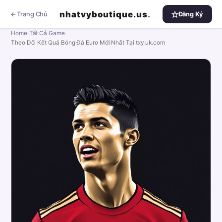
nhatvyboutique.us
.
Trang Chủ
Đăng Ký
Home
›
Tất Cả Game
›
Theo Dõi Kết Quả Bóng Đá Euro Mới Nhất Tại txy.uk.com