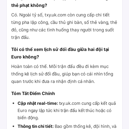
thẻ phạt không?
Có. Ngoài tỷ số, txy.uk.com còn cung cấp chi tiết
từng pha lập công, cầu thủ ghi bàn, số thẻ vàng, thẻ
đỏ, cũng như các tình huống thay người trong suốt
trận đấu.
Tôi có thể xem lịch sử đối đầu giữa hai đội tại
Euro không?
Hoàn toàn có thể. Mỗi trận đấu đều đi kèm mục
thống kê lịch sử đối đầu, giúp bạn có cái nhìn tổng
quan trước khi đưa ra nhận định cá nhân.
Tóm Tắt Điểm Chính
Cập nhật real-time:
txy.uk.com cung cấp kết quả
Euro ngay lập tức khi trận đấu kết thúc hoặc có
biến động.
Thông tin chi tiết:
Bao gồm thống kê, đội hình, và