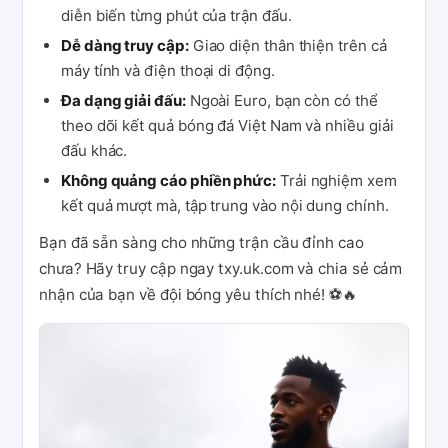
diễn biến từng phút của trận đấu.
Dễ dàng truy cập:
Giao diện thân thiện trên cả
máy tính và điện thoại di động.
Đa dạng giải đấu:
Ngoài Euro, bạn còn có thể
theo dõi kết quả bóng đá Việt Nam và nhiều giải
đấu khác.
Không quảng cáo phiền phức:
Trải nghiệm xem
kết quả mượt mà, tập trung vào nội dung chính.
Bạn đã sẵn sàng cho những trận cầu đỉnh cao
chưa? Hãy truy cập ngay txy.uk.com và chia sẻ cảm
nhận của bạn về đội bóng yêu thích nhé! ⚽🔥