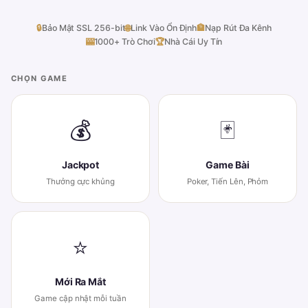
🔒
Bảo Mật SSL 256-bit
🌐
Link Vào Ổn Định
🏦
Nạp Rút Đa Kênh
🎰
1000+ Trò Chơi
🏆
Nhà Cái Uy Tín
CHỌN GAME
💰
🃏
Jackpot
Game Bài
Thưởng cực khủng
Poker, Tiến Lên, Phỏm
⭐
Mới Ra Mắt
Game cập nhật mỗi tuần