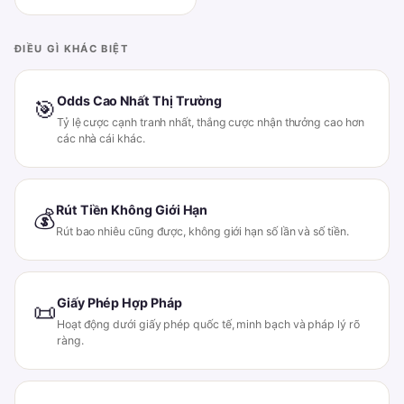
ĐIỀU GÌ KHÁC BIỆT
Odds Cao Nhất Thị Trường
🎯
Tỷ lệ cược cạnh tranh nhất, thắng cược nhận thưởng cao hơn
các nhà cái khác.
Rút Tiền Không Giới Hạn
💰
Rút bao nhiêu cũng được, không giới hạn số lần và số tiền.
Giấy Phép Hợp Pháp
📜
Hoạt động dưới giấy phép quốc tế, minh bạch và pháp lý rõ
ràng.