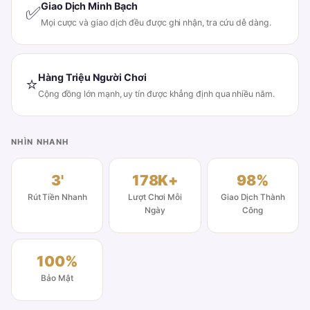
Giao Dịch Minh Bạch
✅
Mọi cược và giao dịch đều được ghi nhận, tra cứu dễ dàng.
Hàng Triệu Người Chơi
⭐
Cộng đồng lớn mạnh, uy tín được khẳng định qua nhiều năm.
NHÌN NHANH
3'
178K+
98%
Rút Tiền Nhanh
Lượt Chơi Mỗi
Giao Dịch Thành
Ngày
Công
100%
Bảo Mật