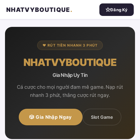
NHATVYBOUTIQUE
.
Đăng Ký
♥ RÚT TIỀN NHANH 3 PHÚT
NHATVYBOUTIQUE
Gia Nhập Uy Tín
Cá cược cho mọi người đam mê game. Nạp rút
nhanh 3 phút, thắng cược rút ngay.
🎲 Gia Nhập Ngay
Slot Game