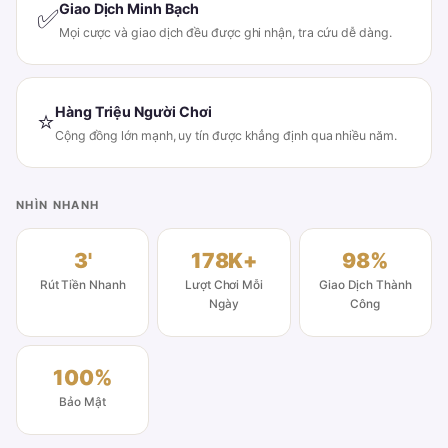
Giao Dịch Minh Bạch
✅
Mọi cược và giao dịch đều được ghi nhận, tra cứu dễ dàng.
Hàng Triệu Người Chơi
⭐
Cộng đồng lớn mạnh, uy tín được khẳng định qua nhiều năm.
NHÌN NHANH
3'
178K+
98%
Rút Tiền Nhanh
Lượt Chơi Mỗi
Giao Dịch Thành
Ngày
Công
100%
Bảo Mật