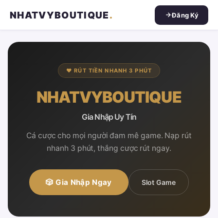
NHATVYBOUTIQUE
.
Đăng Ký
♥ RÚT TIỀN NHANH 3 PHÚT
NHATVYBOUTIQUE
Gia Nhập Uy Tín
Cá cược cho mọi người đam mê game. Nạp rút
nhanh 3 phút, thắng cược rút ngay.
🎲 Gia Nhập Ngay
Slot Game