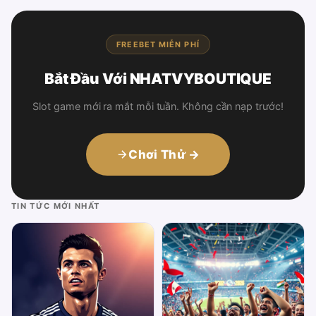
FREEBET MIỄN PHÍ
Bắt Đầu Với NHATVYBOUTIQUE
Slot game mới ra mắt mỗi tuần. Không cần nạp trước!
Chơi Thử →
TIN TỨC MỚI NHẤT