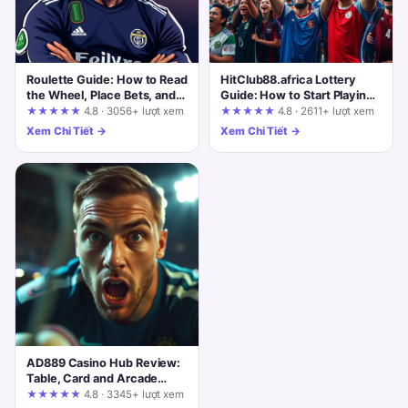
Roulette Guide: How to Read
HitClub88.africa Lottery
the Wheel, Place Bets, and
Guide: How to Start Playing
Pick a Format That Fits
Popular Draw Games Online
★★★★★
4.8 · 3056+ lượt xem
★★★★★
4.8 · 2611+ lượt xem
Xem Chi Tiết →
Xem Chi Tiết →
AD889 Casino Hub Review:
Table, Card and Arcade
Games Through a UX Lens
★★★★★
4.8 · 3345+ lượt xem