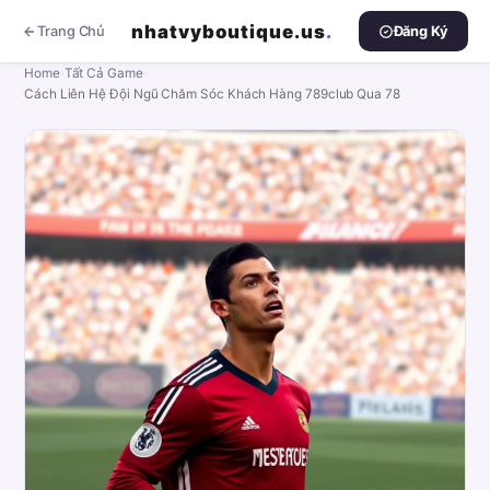
nhatvyboutique.us
.
Trang Chủ
Đăng Ký
Home
›
Tất Cả Game
›
Cách Liên Hệ Đội Ngũ Chăm Sóc Khách Hàng 789club Qua 78