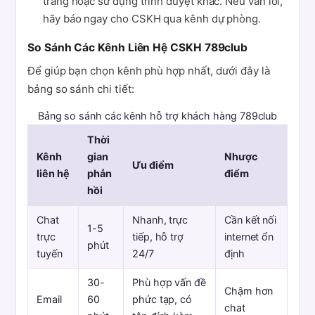
trang hoặc sử dụng trình duyệt khác. Nếu vẫn lỗi,
hãy báo ngay cho CSKH qua kênh dự phòng.
So Sánh Các Kênh Liên Hệ CSKH 789club
Để giúp bạn chọn kênh phù hợp nhất, dưới đây là
bảng so sánh chi tiết:
Bảng so sánh các kênh hỗ trợ khách hàng 789club
Thời
Kênh
gian
Nhược
Ưu điểm
liên hệ
phản
điểm
hồi
Chat
Nhanh, trực
Cần kết nối
1-5
trực
tiếp, hỗ trợ
internet ổn
phút
tuyến
24/7
định
30-
Phù hợp vấn đề
Chậm hơn
Email
60
phức tạp, có
chat