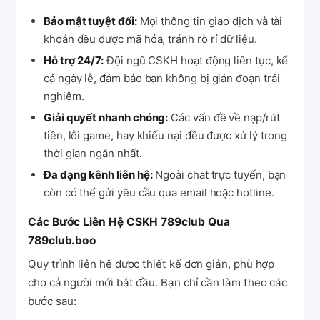
Bảo mật tuyệt đối:
Mọi thông tin giao dịch và tài
khoản đều được mã hóa, tránh rò rỉ dữ liệu.
Hỗ trợ 24/7:
Đội ngũ CSKH hoạt động liên tục, kể
cả ngày lễ, đảm bảo bạn không bị gián đoạn trải
nghiệm.
Giải quyết nhanh chóng:
Các vấn đề về nạp/rút
tiền, lỗi game, hay khiếu nại đều được xử lý trong
thời gian ngắn nhất.
Đa dạng kênh liên hệ:
Ngoài chat trực tuyến, bạn
còn có thể gửi yêu cầu qua email hoặc hotline.
Các Bước Liên Hệ CSKH 789club Qua
789club.boo
Quy trình liên hệ được thiết kế đơn giản, phù hợp
cho cả người mới bắt đầu. Bạn chỉ cần làm theo các
bước sau: