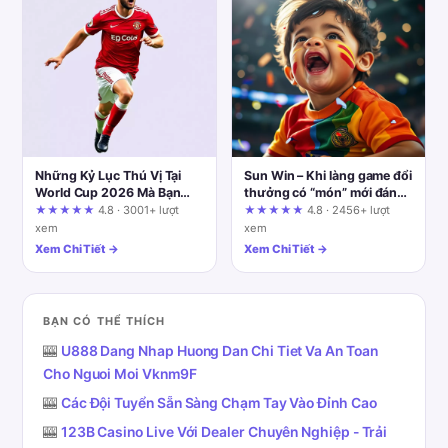
Những Kỷ Lục Thú Vị Tại
Sun Win – Khi làng game đổi
World Cup 2026 Mà Bạn
thưởng có “món” mới đáng
Chưa Biết
trải nghiệm
★★★★★
4.8 · 3001+ lượt
★★★★★
4.8 · 2456+ lượt
xem
xem
Xem Chi Tiết →
Xem Chi Tiết →
BẠN CÓ THỂ THÍCH
🎰
U888 Dang Nhap Huong Dan Chi Tiet Va An Toan
Cho Nguoi Moi Vknm9F
🎰
Các Đội Tuyển Sẵn Sàng Chạm Tay Vào Đỉnh Cao
🎰
123B Casino Live Với Dealer Chuyên Nghiệp - Trải