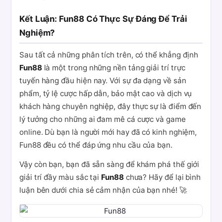
Kết Luận: Fun88 Có Thực Sự Đáng Để Trải
Nghiệm?
Sau tất cả những phân tích trên, có thể khẳng định
Fun88
là một trong những nền tảng giải trí trực
tuyến hàng đầu hiện nay. Với sự đa dạng về sản
phẩm, tỷ lệ cược hấp dẫn, bảo mật cao và dịch vụ
khách hàng chuyên nghiệp, đây thực sự là điểm đến
lý tưởng cho những ai đam mê cá cược và game
online. Dù bạn là người mới hay đã có kinh nghiệm,
Fun88 đều có thể đáp ứng nhu cầu của bạn.
Vậy còn bạn, bạn đã sẵn sàng để khám phá thế giới
giải trí đầy màu sắc tại
Fun88
chưa? Hãy để lại bình
luận bên dưới chia sẻ cảm nhận của bạn nhé! 🚀