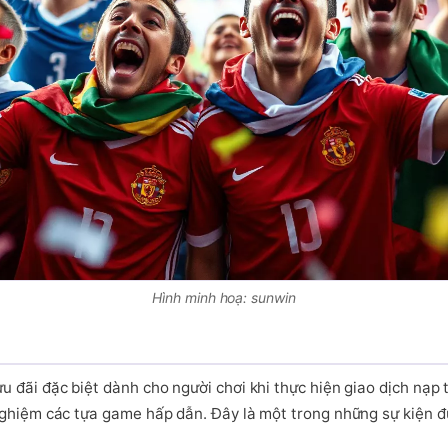
Hình minh hoạ: sunwin
 đãi đặc biệt dành cho người chơi khi thực hiện giao dịch nạp t
ghiệm các tựa game hấp dẫn. Đây là một trong những sự kiện đư