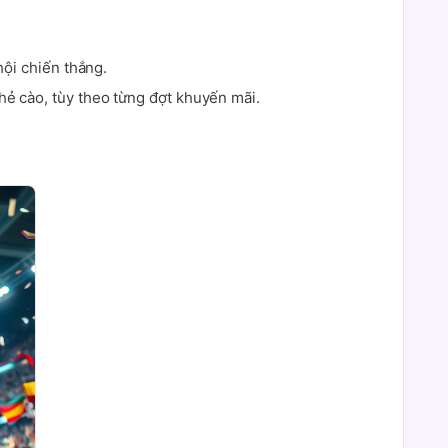
hội chiến thắng.
hẻ cào, tùy theo từng đợt khuyến mãi.