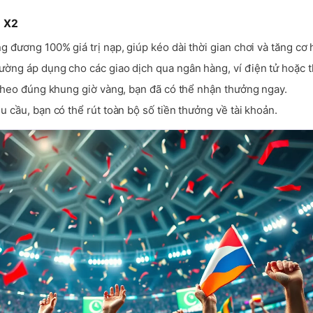
n X2
 đương 100% giá trị nạp, giúp kéo dài thời gian chơi và tăng cơ 
ờng áp dụng cho các giao dịch qua ngân hàng, ví điện tử hoặc t
theo đúng khung giờ vàng, bạn đã có thể nhận thưởng ngay.
 cầu, bạn có thể rút toàn bộ số tiền thưởng về tài khoản.