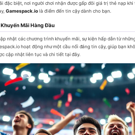
i đặc biệt, nơi người chơi nhận được gấp đôi giá trị thẻ nạp kh
ày,
Gamespack.io
là điểm đến tin cậy dành cho bạn.
n Khuyến Mãi Hàng Đầu
ập nhật các chương trình khuyến mãi, sự kiện hấp dẫn từ những
spack.io hoạt động như một cầu nối đáng tin cậy, giúp bạn khôn
c cập nhật liên tục và chi tiết tại đây.