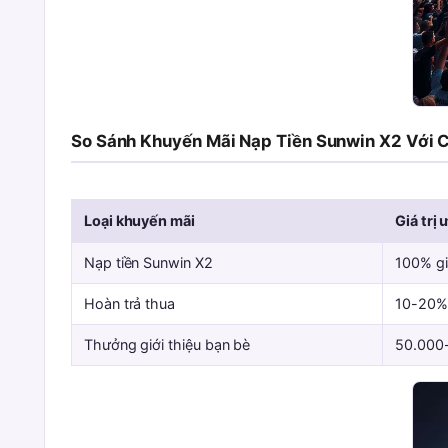
So Sánh Khuyến Mãi Nạp Tiền Sunwin X2 Với 
Loại khuyến mãi
Giá trị 
Nạp tiền Sunwin X2
100% giá
Hoàn trả thua
10-20% 
Thưởng giới thiệu bạn bè
50.000