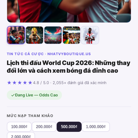
TIN TỨC CÁ CƯỢC · NHATVYBOUTIQUE.US
Lịch thi đấu World Cup 2026: Những thay
đổi lớn và cách xem bóng đá đỉnh cao
★★★★★
4.8 / 5.0 · 2,055+ đánh giá đã xác minh
Đang Live — Odds Cao
MỨC NẠP THAM KHẢO
100.000₫
200.000₫
500.000₫
1.000.000₫
2.000.000₫