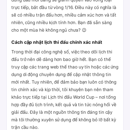
trực tiếp, bắt đầu từ vòng 1/16. Điều này có nghĩa là
sẽ có nhiều trận đấu hơn, nhiều cảm xúc hơn và tất
nhiên, cũng nhiều kịch tính hơn. Bạn đã sẵn sàng
cho một mùa hè không ngủ chưa? 😉
Cách cập nhật lịch thi đấu chính xác nhất
Trong thời đại công nghệ số, việc theo dõi lịch thi
đấu trở nên dễ dàng hơn bao giờ hết. Bạn có thể
truy cập các trang web thể thao uy tín hoặc các ứng
dụng di động chuyên dụng để cập nhật thông tin
mới nhất. Tuy nhiên, để đảm bảo bạn luôn có thông
tin chính xác và kịp thời, tôi khuyên bạn nên tham
khảo trực tiếp tại Lịch thi đấu World Cup – nơi tổng
hợp đầy đủ lịch trình, kết quả và tin tức nóng hổi về
giải đấu. Đây là một nguồn thông tin đáng tin cậy
mà tôi thường xuyên sử dụng để không bỏ lỡ bất kỳ
trận cầu nào.