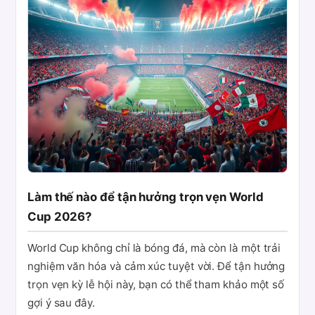
Làm thế nào để tận hưởng trọn vẹn World
Cup 2026?
World Cup không chỉ là bóng đá, mà còn là một trải
nghiệm văn hóa và cảm xúc tuyệt vời. Để tận hưởng
trọn vẹn kỳ lễ hội này, bạn có thể tham khảo một số
gợi ý sau đây.