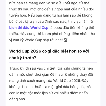
hứa hẹn sẽ mang đến vô số điều bất ngờ, từ thể
thức thi đấu mới cho đến sự góp mặt của nhiều đội
tuyển hơn. Nếu bạn đang tự hỏi làm sao để không
bỏ lỡ bất kỳ trận cầu đỉnh cao nào, thì việc nắm rõ
Lịch thi đấu World Cup
là bước đầu tiên không thể
thiếu. Hãy cùng tôi khám phá những điểm nhấn thú
vị của kỳ World Cup sắp tới nhé! 🏆
World Cup 2026 có gì đặc biệt hơn so với
các kỳ trước?
Trước khi đi sâu vào chi tiết, tôi nghĩ chúng ta nên
dành một chút thời gian để hiểu rõ những thay đổi
mang tính cách mạng của World Cup 2026. Đây
không chỉ đơn thuần là một giải đấu bóng đá, mà
còn là một cột mốc lịch sử với nhiều điểm nhấn
đáng nhớ.