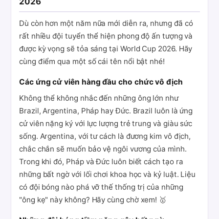
2026
Dù còn hơn một năm nữa mới diễn ra, nhưng đã có
rất nhiều đội tuyển thể hiện phong độ ấn tượng và
được kỳ vọng sẽ tỏa sáng tại World Cup 2026. Hãy
cùng điểm qua một số cái tên nổi bật nhé!
Các ứng cử viên hàng đầu cho chức vô địch
Không thể không nhắc đến những ông lớn như
Brazil, Argentina, Pháp hay Đức. Brazil luôn là ứng
cử viên nặng ký với lực lượng trẻ trung và giàu sức
sống. Argentina, với tư cách là đương kim vô địch,
chắc chắn sẽ muốn bảo vệ ngôi vương của mình.
Trong khi đó, Pháp và Đức luôn biết cách tạo ra
những bất ngờ với lối chơi khoa học và kỷ luật. Liệu
có đội bóng nào phá vỡ thế thống trị của những
"ông kẹ" này không? Hãy cùng chờ xem! 🥇