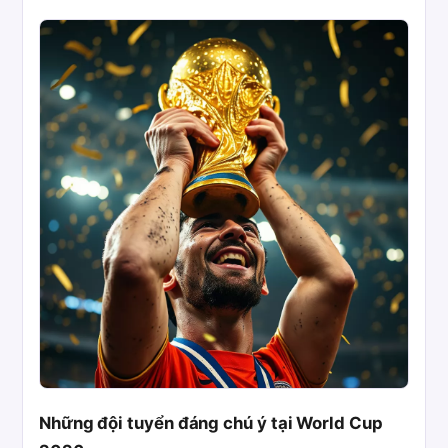
Những đội tuyển đáng chú ý tại World Cup