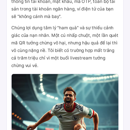
thông tin tài khoản, mật khẩu, mã OTP, toàn bộ tài
sản trong tài khoản ngân hàng, ví điện tử của bạn
sẽ "không cánh mà bay".
Chúng lợi dụng tâm lý "ham quà" và sự thiếu cảnh
giác của nạn nhân. Một cú nhấp chuột, một lần quét
mã QR tưởng chừng vô hại, nhưng hậu quả để lại thì
vô cùng nặng nề. Tôi biết có trường hợp mất trắng
cả trăm triệu chỉ vì một buổi livestream tưởng
chừng vui vẻ.