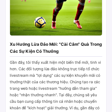
Xu Hướng Lừa Đảo Mới: "Cài Cắm" Quà Trong
Các Sự Kiện Có Thưởng
Gần đây, tôi thấy xuất hiện một biến thể mới, tinh vi
hơn. Các đối tượng lừa đảo không trực tiếp tổ chức
livestream mà "lợi dụng" các sự kiện khuyến mãi có
thưởng thật của các thương hiệu. Chúng tạo ra các
trang web hoặc livestream "hướng dẫn tham gia"
hoặc "nhận thưởng nhanh". Tại đây, chúng sẽ yêu
cầu bạn cung cấp thông tin cá nhân hoặc chuyển
khoản để "kích hoạt" giải thưởng. Ví dụ, gần đây có