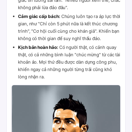
giác tin tưởng sai lầm: "Nhiều người xem thế, chắc
không phải lừa đảo đâu".
Cảm giác cấp bách:
Chúng luôn tạo ra áp lực thời
gian, như "Chỉ còn 5 phút nữa là kết thúc chương
trình", "Cơ hội cuối cùng cho khán giả". Khiến bạn
không có thời gian để suy nghĩ thấu đáo.
Kịch bản hoàn hảo:
Có người thật, có cảnh quay
thật, có cả những bình luận "chúc mừng" từ các tài
khoản ảo. Mọi thứ đều được dàn dựng công phu,
khiến ngay cả những người từng trải cũng khó
lòng nhận ra.