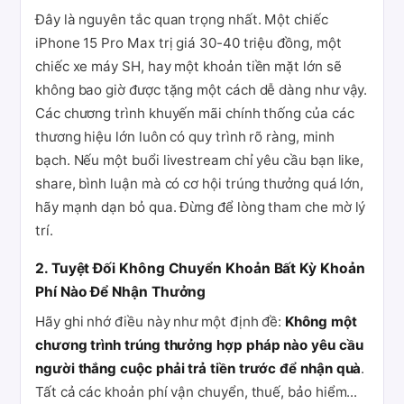
Đây là nguyên tắc quan trọng nhất. Một chiếc
iPhone 15 Pro Max trị giá 30-40 triệu đồng, một
chiếc xe máy SH, hay một khoản tiền mặt lớn sẽ
không bao giờ được tặng một cách dễ dàng như vậy.
Các chương trình khuyến mãi chính thống của các
thương hiệu lớn luôn có quy trình rõ ràng, minh
bạch. Nếu một buổi livestream chỉ yêu cầu bạn like,
share, bình luận mà có cơ hội trúng thưởng quá lớn,
hãy mạnh dạn bỏ qua. Đừng để lòng tham che mờ lý
trí.
2. Tuyệt Đối Không Chuyển Khoản Bất Kỳ Khoản
Phí Nào Để Nhận Thưởng
Hãy ghi nhớ điều này như một định đề:
Không một
chương trình trúng thưởng hợp pháp nào yêu cầu
người thắng cuộc phải trả tiền trước để nhận quà
.
Tất cả các khoản phí vận chuyển, thuế, bảo hiểm...