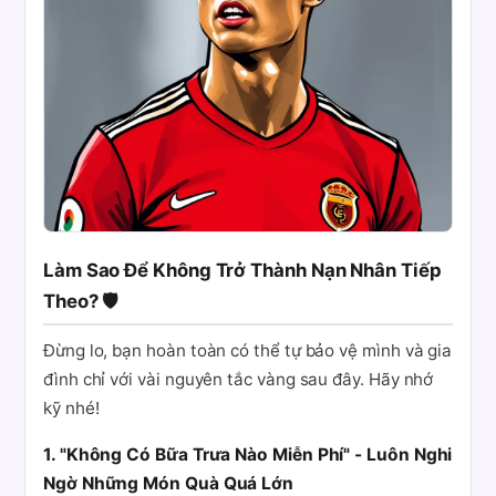
Làm Sao Để Không Trở Thành Nạn Nhân Tiếp
Theo? 🛡️
Đừng lo, bạn hoàn toàn có thể tự bảo vệ mình và gia
đình chỉ với vài nguyên tắc vàng sau đây. Hãy nhớ
kỹ nhé!
1. "Không Có Bữa Trưa Nào Miễn Phí" - Luôn Nghi
Ngờ Những Món Quà Quá Lớn