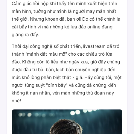
Cảm giác hồi hộp khi thấy tên mình xuất hiện trên
màn hình, tưởng như mình là người may mắn nhất
thế giới. Nhưng khoan đã, bạn ơi! Đó có thể chính là
cái bẫy tinh vi mà những kẻ lừa đảo online đang
giăng ra đấy.
Thời đại công nghệ số phát triển, livestream đã trở
thành "mảnh đất màu mỡ" cho các chiêu trò lừa
đảo. Không còn lộ liễu như ngày xưa, giờ đây chúng
được đầu tư bài bản, kịch bản chuyên nghiệp đến
mức khó lòng phân biệt thật - giả. Hãy cùng tôi, một
người từng suýt "dính bẫy" và cũng đã chứng kiến
không ít nạn nhân, vén màn những thủ đoạn này
nhé!