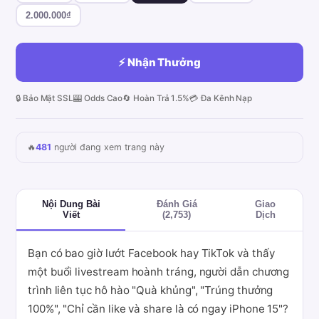
2.000.000₫
⚡ Nhận Thưởng
🔒 Bảo Mật SSL
🎰 Odds Cao
🔄 Hoàn Trả 1.5%
💳 Đa Kênh Nạp
🔥
481
người đang xem trang này
Nội Dung Bài
Đánh Giá
Giao
Viết
(2,753)
Dịch
Bạn có bao giờ lướt Facebook hay TikTok và thấy
một buổi livestream hoành tráng, người dẫn chương
trình liên tục hô hào "Quà khủng", "Trúng thưởng
100%", "Chỉ cần like và share là có ngay iPhone 15"?