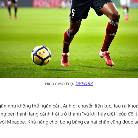
Hình minh hoạ:
OPEN88
 như không thể ngăn cản. Anh di chuyển liên tục, tạo ra khoản
ng bên hành lang cánh trái trở thành "vũ khí hủy diệt" của đội
n với Mbappe. Khả năng chơi bóng bằng cả hai chân cũng được an