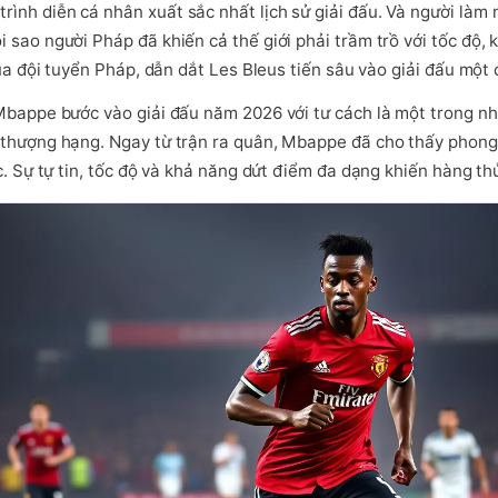
ình diễn cá nhân xuất sắc nhất lịch sử giải đấu. Và người làm 
 sao người Pháp đã khiến cả thế giới phải trầm trồ với tốc độ,
của đội tuyển Pháp, dẫn dắt Les Bleus tiến sâu vào giải đấu một
Mbappe bước vào giải đấu năm 2026 với tư cách là một trong nhữ
 thượng hạng. Ngay từ trận ra quân, Mbappe đã cho thấy phong đ
c. Sự tự tin, tốc độ và khả năng dứt điểm đa dạng khiến hàng th