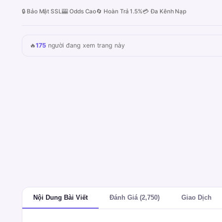
🔒 Bảo Mật SSL
🎰 Odds Cao
🔄 Hoàn Trả 1.5%
💳 Đa Kênh Nạp
🔥
175
người đang xem trang này
Nội Dung Bài Viết
Đánh Giá (2,750)
Giao Dịch