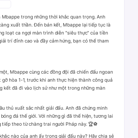
ủa Mbappe trong những thời khắc quan trọng. Anh
càng xuất thần. Đến bán kết, Mbappe lại tiếp tục là
 loạt ca ngợi màn trình diễn "siêu thực" của tiền
iải trí đỉnh cao và đầy cảm hứng, bạn có thể tham
p một, Mbappe cùng các đồng đội đã chiến đấu ngoan
t gỡ hòa 1-1, trước khi anh thực hiện thành công quả
ng kết đã đi vào lịch sử như một trong những màn
ầu thủ xuất sắc nhất giải đấu. Anh đã chứng minh
óng đá thế giới. Với những gì đã thể hiện, tương lai
 tiếp theo từ chàng trai người Pháp này. 🏆⚽
khắc nào của anh ấy trong giải đấu này? Hãy chia sẻ