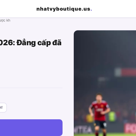
nhatvyboutique.us
.
ược kh
026: Đẳng cấp đã
0₫