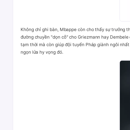
Không chỉ ghi bàn, Mbappe còn cho thấy sự trưởng thà
đường chuyền "dọn cỗ" cho Griezmann hay Dembele đ
tạm thời mà còn giúp đội tuyển Pháp giành ngôi nhất
ngọn lửa hy vọng đó.