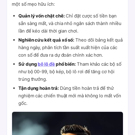
một số mẹo hữu ích:
Quản lý vốn chặt chẽ:
Chỉ đặt cược số tiền bạn
sẵn sàng mất, và chia nhỏ ngân sách thành nhiều
lần để kéo dài thời gian chơi.
Nghiên cứu kết quả xổ số:
Theo dõi bảng kết quả
hàng ngày, phân tích tần suất xuất hiện của các
con số để đưa ra dự đoán chính xác hơn.
Sử dụng
bộ lô đề
phổ biến:
Tham khảo các bộ số
như bộ 00-99, bộ kép, bộ lô rơi để tăng cơ hội
trúng thưởng.
Tận dụng hoàn trả:
Dùng tiền hoàn trả để thử
nghiệm các chiến thuật mới mà không lo mất vốn
gốc.