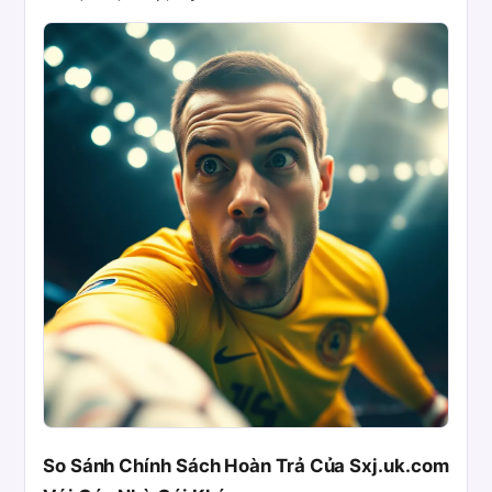
So Sánh Chính Sách Hoàn Trả Của Sxj.uk.com