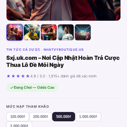
TIN TỨC CÁ CƯỢC · NHATVYBOUTIQUE.US
Sxj.uk.com – Nơi Cập Nhật Hoàn Trả Cược
Thua Lô Đề Mỗi Ngày
★★★★★
4.8 / 5.0 · 1,915+ đánh giá đã xác minh
Đang Chơi — Odds Cao
MỨC NẠP THAM KHẢO
100.000₫
200.000₫
500.000₫
1.000.000₫
2.000.000₫