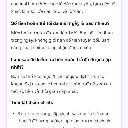
cho mọi hình thức cược lô đề trực tuyến, bao gồm lô
2 số, lô 3 số, đề đầu đuôi và lô xiên.
Số tiền hoàn trả tối đa mỗi ngày là bao nhiêu?
Mức hoàn trả tối đa lên đến 1.5% tổng số tiền thua
trong ngày, không giới hạn số tiền tuyệt đối. Bạn
càng cược nhiều, càng nhận được nhiều.
Làm sao để kiểm tra tiền hoàn trả đã được cập
nhật?
Bạn có thể vào mục "Lịch sử giao dịch" trên tài
khoản Sxj.uk.com, chọn tab "Hoàn trả" để xem chi
tiết số tiền và thời gian cập nhật.
Tóm tắt điểm chính:
Sxj.uk.com cung cấp chính sách hoàn trả cược
thua lô đề hàng ngày, giúp giảm rủi ro tài chính.