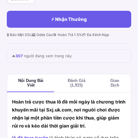
⚡ Nhận Thưởng
🔒 Bảo Mật SSL
🎰 Odds Cao
🔄 Hoàn Trả 1.5%
💳 Đa Kênh Nạp
🔥
307
người đang xem trang này
Nội Dung Bài
Đánh Giá
Giao
Viết
(1,915)
Dịch
Hoàn trả cược thua lô đề mỗi ngày là chương trình
khuyến mãi tại Sxj.uk.com, nơi người chơi được
nhận lại một phần tiền cược khi thua, giúp giảm
rủi ro và kéo dài thời gian giải trí.
lô đề trực tuyến
là hình thức cá cược số dựa trên