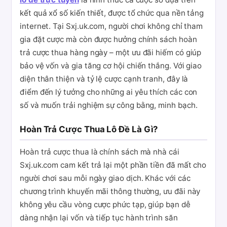
kết quả xổ số kiến thiết, được tổ chức qua nền tảng
internet. Tại Sxj.uk.com, người chơi không chỉ tham
gia đặt cược mà còn được hưởng chính sách hoàn
trả cược thua hàng ngày – một ưu đãi hiếm có giúp
bảo vệ vốn và gia tăng cơ hội chiến thắng. Với giao
diện thân thiện và tỷ lệ cược cạnh tranh, đây là
điểm đến lý tưởng cho những ai yêu thích các con
số và muốn trải nghiệm sự công bằng, minh bạch.
Hoàn Trả Cược Thua Lô Đề Là Gì?
Hoàn trả cược thua là chính sách mà nhà cái
Sxj.uk.com cam kết trả lại một phần tiền đã mất cho
người chơi sau mỗi ngày giao dịch. Khác với các
chương trình khuyến mãi thông thường, ưu đãi này
không yêu cầu vòng cược phức tạp, giúp bạn dễ
dàng nhận lại vốn và tiếp tục hành trình săn