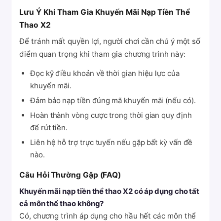
Lưu Ý Khi Tham Gia Khuyến Mãi Nạp Tiền Thể
Thao X2
Để tránh mất quyền lợi, người chơi cần chú ý một số
điểm quan trọng khi tham gia chương trình này:
Đọc kỹ điều khoản về thời gian hiệu lực của
khuyến mãi.
Đảm bảo nạp tiền đúng mã khuyến mãi (nếu có).
Hoàn thành vòng cược trong thời gian quy định
để rút tiền.
Liên hệ hỗ trợ trực tuyến nếu gặp bất kỳ vấn đề
nào.
Câu Hỏi Thường Gặp (FAQ)
Khuyến mãi nạp tiền thể thao X2 có áp dụng cho tất
cả môn thể thao không?
Có, chương trình áp dụng cho hầu hết các môn thể