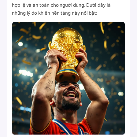
hợp lệ và an toàn cho người dùng. Dưới đây là
những lý do khiến nền tảng này nổi bật: