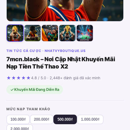
TIN TỨC CÁ CƯỢC · NHATVYBOUTIQUE.US
7mcn.black – Nơi Cập Nhật Khuyến Mãi
Nạp Tiền Thể Thao X2
★★★★★
4.8 / 5.0 · 2,448+ đánh giá đã xác minh
Khuyến Mãi Đang Diễn Ra
MỨC NẠP THAM KHẢO
100.000₫
200.000₫
500.000₫
1.000.000₫
2.000.000₫