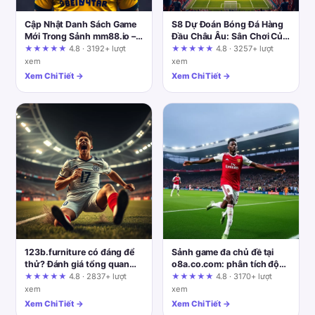
Cập Nhật Danh Sách Game
S8 Dự Đoán Bóng Đá Hàng
Mới Trong Sảnh mm88.io –
Đầu Châu Âu: Sân Chơi Của
Sân Chơi Đáng Để Anh Em
Dân Chuyên Hay Chỉ Là
★★★★★
4.8 · 3192+ lượt
★★★★★
4.8 · 3257+ lượt
Trải Nghiệm
Chiêu Trò?
xem
xem
Xem Chi Tiết →
Xem Chi Tiết →
123b.furniture có đáng để
Sảnh game đa chủ đề tại
thử? Đánh giá tổng quan
o8a.co.com: phân tích độ
qua từng bước từ truy cập
khó, nhịp chơi và cách quản
★★★★★
4.8 · 2837+ lượt
★★★★★
4.8 · 3170+ lượt
đến hỗ trợ
lý rủi ro
xem
xem
Xem Chi Tiết →
Xem Chi Tiết →