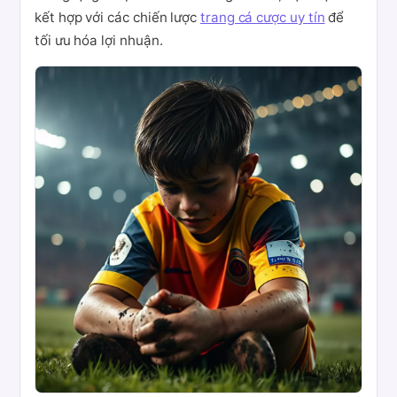
kết hợp với các chiến lược
trang cá cược uy tín
để
tối ưu hóa lợi nhuận.